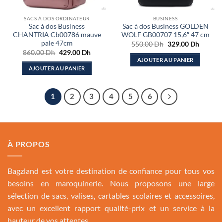
SACS À DOS ORDINATEUR
BUSINESS
Sac à dos Business
Sac à dos Business GOLDEN
CHANTRIA Cb00786 mauve
WOLF GB00707 15,6″ 47 cm
pale 47cm
Le
Le
550.00
Dh
329.00
Dh
prix
prix
Le
Le
860.00
Dh
429.00
Dh
initial
actuel
prix
prix
AJOUTER AU PANIER
était :
est :
initial
actuel
AJOUTER AU PANIER
550.00 Dh.
329.00
était :
est :
860.00 Dh.
429.00 Dh.
1
2
3
4
5
6
À PROPOS
Bagzland est votre destination de confiance pour tous vos
besoins en maroquinerie. Nous proposons une large
sélection de sacs, valises, cartables scolaires et accessoires,
avec un excellent rapport qualité-prix et un service à la
hauteur de vos attentes.