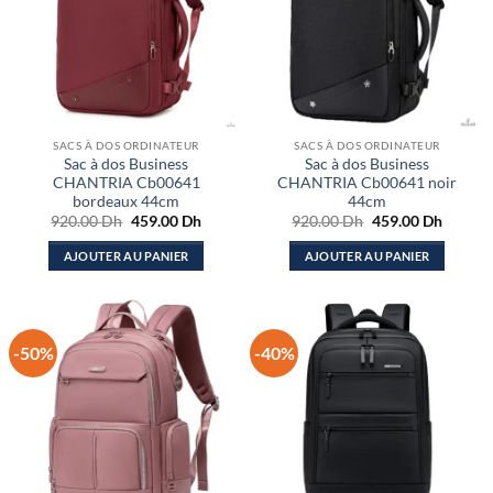
SACS À DOS ORDINATEUR
SACS À DOS ORDINATEUR
Sac à dos Business
Sac à dos Business
CHANTRIA Cb00641
CHANTRIA Cb00641 noir
bordeaux 44cm
44cm
Le
Le
Le
Le
920.00
Dh
459.00
Dh
920.00
Dh
459.00
Dh
prix
prix
prix
prix
initial
actuel
initial
actuel
AJOUTER AU PANIER
AJOUTER AU PANIER
était :
est :
était :
est :
920.00 Dh.
459.00 Dh.
920.00 Dh.
459.00
-50%
-40%