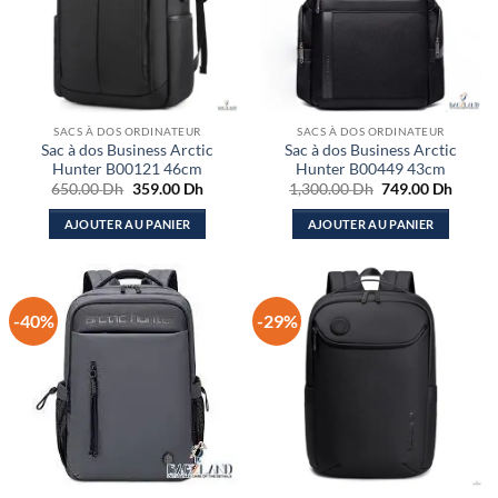
SACS À DOS ORDINATEUR
SACS À DOS ORDINATEUR
Sac à dos Business Arctic
Sac à dos Business Arctic
Hunter B00121 46cm
Hunter B00449 43cm
Le
Le
Le
Le
650.00
Dh
359.00
Dh
1,300.00
Dh
749.00
Dh
prix
prix
prix
prix
initial
actuel
initial
actuel
AJOUTER AU PANIER
AJOUTER AU PANIER
était :
est :
était :
est :
650.00 Dh.
359.00 Dh.
1,300.00 Dh.
749.00
-40%
-29%