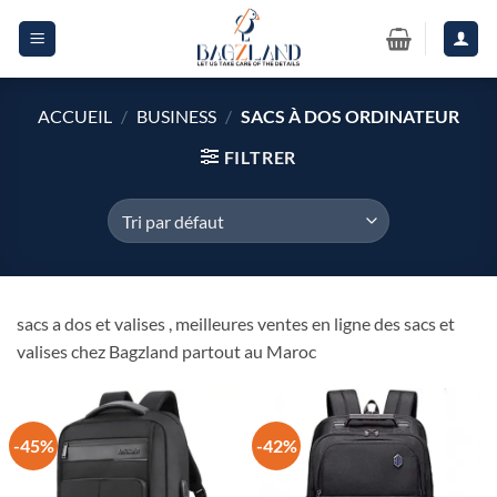
Passer
au
contenu
ACCUEIL
/
BUSINESS
/
SACS À DOS ORDINATEUR
FILTRER
sacs a dos et valises , meilleures ventes en ligne des sacs et
valises chez Bagzland partout au Maroc
-45%
-42%