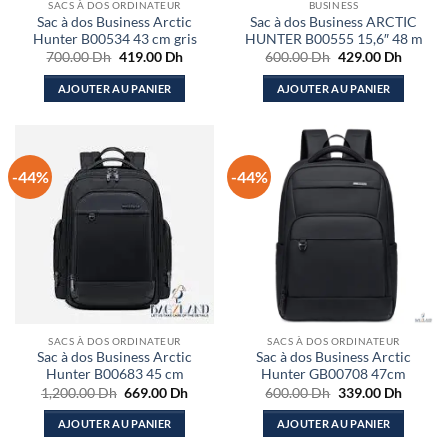
SACS À DOS ORDINATEUR
BUSINESS
Sac à dos Business Arctic
Sac à dos Business ARCTIC
Hunter B00534 43 cm gris
HUNTER B00555 15,6″ 48 m
Le
Le
Le
Le
700.00
Dh
419.00
Dh
600.00
Dh
429.00
Dh
prix
prix
prix
prix
initial
actuel
initial
actuel
AJOUTER AU PANIER
AJOUTER AU PANIER
était :
est :
était :
est :
700.00 Dh.
419.00 Dh.
600.00 Dh.
429.00
-44%
-44%
SACS À DOS ORDINATEUR
SACS À DOS ORDINATEUR
Sac à dos Business Arctic
Sac à dos Business Arctic
Hunter B00683 45 cm
Hunter GB00708 47cm
Le
Le
Le
Le
1,200.00
Dh
669.00
Dh
600.00
Dh
339.00
Dh
prix
prix
prix
prix
initial
actuel
initial
actuel
AJOUTER AU PANIER
AJOUTER AU PANIER
était :
est :
était :
est :
1,200.00 Dh.
669.00 Dh.
600.00 Dh.
339.00