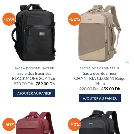
-19%
-50%
SACS À DOS ORDINATEUR
SACS À DOS ORDINATEUR
Sac à dos Business
Sac à dos Business
BLACKMORE 2C 44 cm
CHANTRIA Cb00641 Beige
44cm
Le
Le
970.00
Dh
789.00
Dh
prix
prix
Le
Le
920.00
Dh
459.00
Dh
initial
actuel
prix
prix
AJOUTER AU PANIER
était :
est :
initial
actuel
AJOUTER AU PANIER
970.00 Dh.
789.00 Dh.
était :
est :
920.00 Dh.
459.00
-50%
-50%