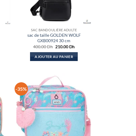
SAC BANDOULIÈRE ADULTE
sac de taille GOLDEN WOLF
GXB00924 30 cm
Le
Le
400.00
Dh
210.00
Dh
x
prix
prix
uel
initial
actuel
AJOUTER AU PANIER
:
était :
est :
.00 Dh.
400.00 Dh.
210.00 Dh.
-35%