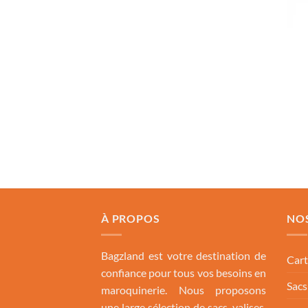
À PROPOS
NO
Bagzland est votre destination de
Cart
confiance pour tous vos besoins en
Sac
maroquinerie. Nous proposons
une large sélection de sacs, valises,