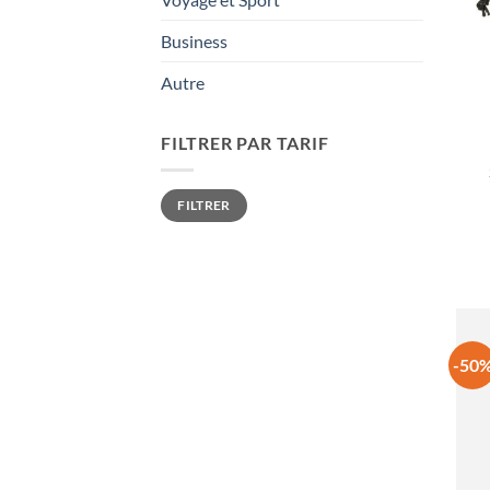
Business
Autre
FILTRER PAR TARIF
Prix
Prix
FILTRER
min
max
-50