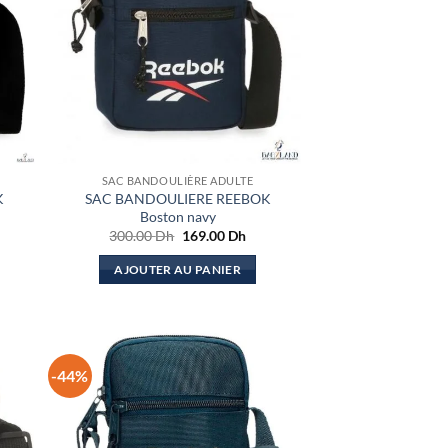
SAC BANDOULIÈRE ADULTE
K
SAC BANDOULIERE REEBOK
Boston navy
Le
Le
300.00
Dh
169.00
Dh
x
prix
prix
uel
initial
actuel
AJOUTER AU PANIER
:
était :
est :
.00 Dh.
300.00 Dh.
169.00 Dh.
-44%