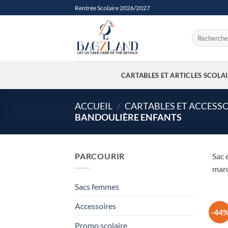
Passer
Rentrée Scolaire 2026/2027
au
contenu
Recherche
pour :
CARTABLES ET ARTICLES SCOLA
ACCUEIL
/
CARTABLES ET ACCESSO
BANDOULIÈRE ENFANTS
PARCOURIR
Sac 
mar
Sacs femmes
Accessoires
-44
Promo scolaire