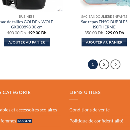
BUSINESS
SAC BANDOULIÈRE ENFANTS
sac de tailles GOLDEN WOLF
Sac repas ENSO BUBBLES
GXB00898 30 cm
ISOTHERME
Le
Le
Le
Le
400.00
Dh
199.00
Dh
350.00
Dh
229.00
Dh
prix
prix
prix
pri
initial
actuel
initial
act
AJOUTER AU PANIER
AJOUTER AU PANIER
était :
est :
était :
est 
400.00 Dh.
199.00 Dh.
350.00 Dh.
229
1
2
S CATÉGORIE
LIENS UTILES
ables et accessoires scolaires
Conditions de vente
s femmes
Politique de confidentialité