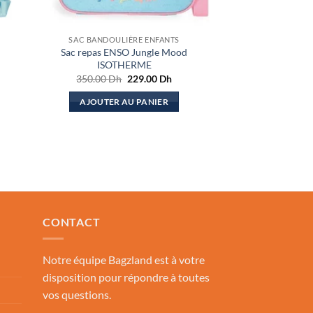
SAC BANDOULIÈRE ENFANTS
Sac repas ENSO Jungle Mood
ISOTHERME
Le
Le
350.00
Dh
229.00
Dh
x
prix
prix
uel
initial
actuel
AJOUTER AU PANIER
:
était :
est :
.00 Dh.
350.00 Dh.
229.00 Dh.
CONTACT
Notre équipe Bagzland est à votre
disposition pour répondre à toutes
vos questions.