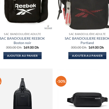
SAC BANDOULIÈRE ADULTE
SAC BANDOULIÈRE ADULTE
SAC BANDOULIERE REEBOK
SAC BANDOULIERE REEBO
Boston noir
Portland
Le
Le
Le
Le
300.00
Dh
169.00
Dh
300.00
Dh
169.00
Dh
prix
prix
prix
pri
initial
actuel
initial
act
AJOUTER AU PANIER
AJOUTER AU PANIER
était :
est :
était :
est 
300.00 Dh.
169.00 Dh.
300.00 Dh.
169
%
-50%