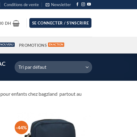
Conditions de vente
Newsletter
SE CONNECTER / S’INSCRIRE
.00
DH
PROMOTIONS
AC
acs pour enfants chez bagzland partout au
-44%