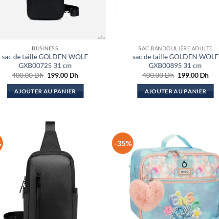
BUSINESS
SAC BANDOULIÈRE ADULTE
sac de taille GOLDEN WOLF
sac de taille GOLDEN WOLF
GXB00725 31 cm
GXB00895 31 cm
Le
Le
Le
Le
400.00
Dh
199.00
Dh
400.00
Dh
199.00
Dh
prix
prix
prix
pri
initial
actuel
initial
act
AJOUTER AU PANIER
AJOUTER AU PANIER
était :
est :
était :
est 
400.00 Dh.
199.00 Dh.
400.00 Dh.
199
%
-35%