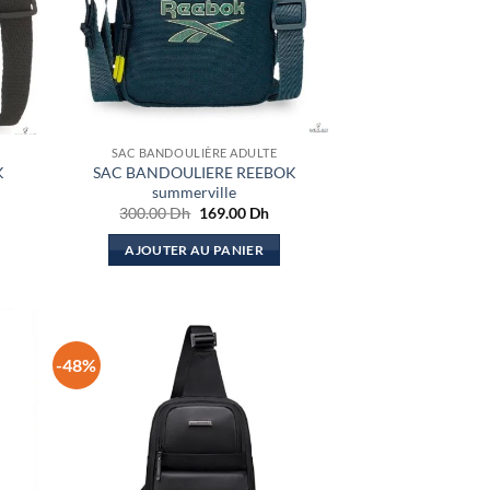
SAC BANDOULIÈRE ADULTE
K
SAC BANDOULIERE REEBOK
summerville
Le
Le
300.00
Dh
169.00
Dh
x
prix
prix
uel
initial
actuel
AJOUTER AU PANIER
:
était :
est :
.00 Dh.
300.00 Dh.
169.00 Dh.
-48%