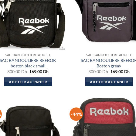
SAC BANDOULIÈRE ADULTE
SAC BANDOULIÈRE ADULTE
SAC BANDOULIERE REEBOK
SAC BANDOULIERE REEBO
boston black small
Boston greay
Le
Le
Le
Le
300.00
Dh
169.00
Dh
300.00
Dh
169.00
Dh
prix
prix
prix
pri
initial
actuel
initial
act
AJOUTER AU PANIER
AJOUTER AU PANIER
était :
est :
était :
est 
300.00 Dh.
169.00 Dh.
300.00 Dh.
169
%
-44%