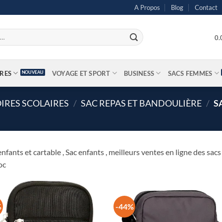
A Propos
Blog
Contact
0
IRES
VOYAGE ET SPORT
BUSINESS
SACS FEMMES
IRES SCOLAIRES
/
SAC REPAS ET BANDOULIÈRE
/
S
enfants et cartable , Sac enfants , meilleurs ventes en ligne des s
oc
%
-44%