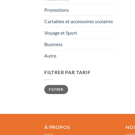
Promotions
Cartables et accessoires scolaires
Voyage et Sport
Business
Autre
FILTRER PAR TARIF
Prix
Prix
FILTRER
min
max
À PROPOS
NO