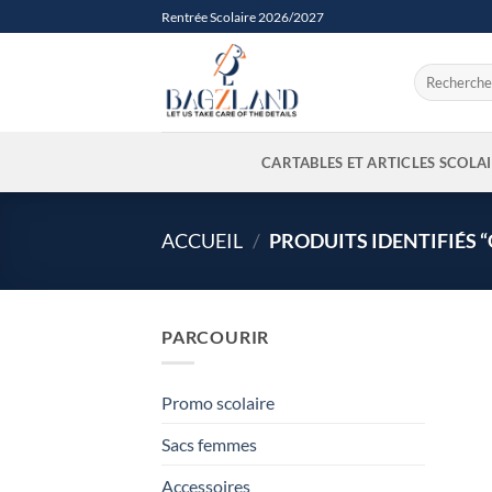
Passer
Rentrée Scolaire 2026/2027
au
contenu
Recherche
pour :
CARTABLES ET ARTICLES SCOLA
ACCUEIL
/
PRODUITS IDENTIFIÉS 
PARCOURIR
Promo scolaire
Sacs femmes
Accessoires