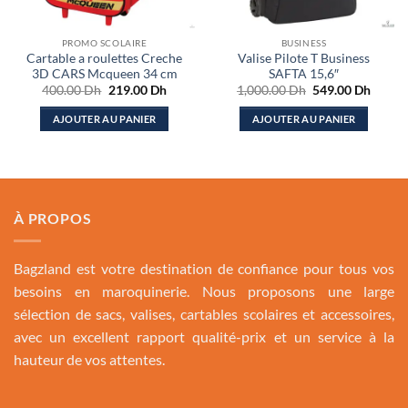
PROMO SCOLAIRE
BUSINESS
Cartable a roulettes Creche
Valise Pilote T Business
3D CARS Mcqueen 34 cm
SAFTA 15,6″
Le
Le
Le
Le
400.00
Dh
219.00
Dh
1,000.00
Dh
549.00
Dh
prix
prix
prix
prix
initial
actuel
initial
actuel
AJOUTER AU PANIER
AJOUTER AU PANIER
était :
est :
était :
est :
400.00 Dh.
219.00 Dh.
1,000.00 Dh.
549.00
À PROPOS
Bagzland est votre destination de confiance pour tous vos
besoins en maroquinerie. Nous proposons une large
sélection de sacs, valises, cartables scolaires et accessoires,
avec un excellent rapport qualité-prix et un service à la
hauteur de vos attentes.