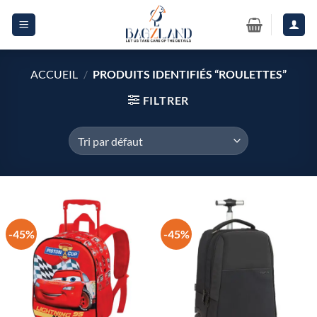
Passer
au
contenu
ACCUEIL
/
PRODUITS IDENTIFIÉS “ROULETTES”
FILTRER
-45%
-45%