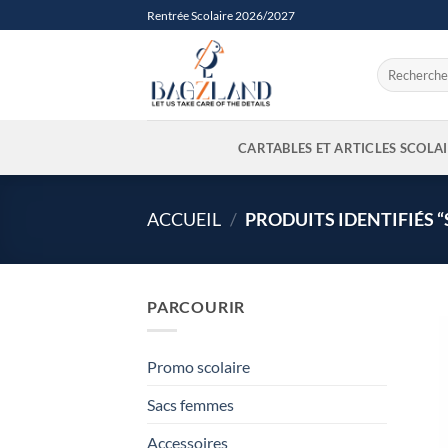
Passer
Rentrée Scolaire 2026/2027
au
contenu
Recherche
pour :
CARTABLES ET ARTICLES SCOLA
ACCUEIL
/
PRODUITS IDENTIFIÉS 
PARCOURIR
Promo scolaire
Sacs femmes
Accessoires