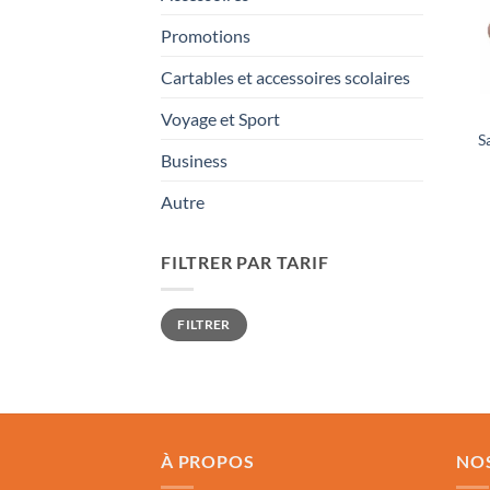
Promotions
Cartables et accessoires scolaires
Voyage et Sport
S
Business
Autre
FILTRER PAR TARIF
Prix
Prix
FILTRER
min
max
À PROPOS
NO