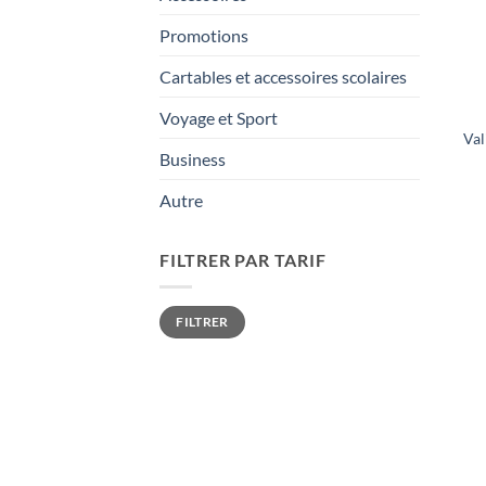
Promotions
Cartables et accessoires scolaires
Voyage et Sport
Val
Business
Autre
FILTRER PAR TARIF
Prix
Prix
FILTRER
min
max