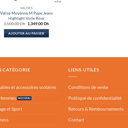
VALISES
Valise Moyenne M Pepe Jeans
Highlight Voile Rose
Le
Le
1,500.00
Dh
1,349.00
Dh
prix
prix
initial
actuel
AJOUTER AU PANIER
était :
est :
1,500.00 Dh.
1,349.00 Dh.
S CATÉGORIE
LIENS UTILES
ables et accessoires scolaires
Conditions de vente
s femmes
Politique de confidentialité
ge et Sport
Retours & Remboursements
ness
Contact