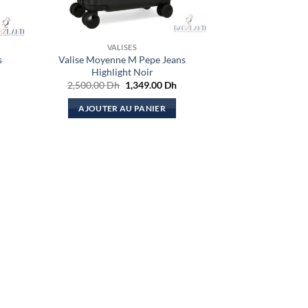
VALISES
s
Valise Moyenne M Pepe Jeans
Highlight Noir
Le
Le
2,500.00
Dh
1,349.00
Dh
prix
prix
initial
actuel
AJOUTER AU PANIER
était :
est :
2,500.00 Dh.
1,349.00 Dh.