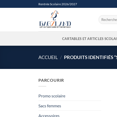
Passer
Rentrée Scolaire 2026/2027
au
contenu
Recherche
pour :
CARTABLES ET ARTICLES SCOLA
ACCUEIL
/
PRODUITS IDENTIFIÉS 
PARCOURIR
Promo scolaire
Sacs femmes
Accessoires