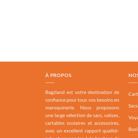
À PROPOS
NO
Bagzland est votre destination de
Cart
confiance pour tous vos besoins en
Sac
maroquinerie. Nous proposons
une large sélection de sacs, valises,
Voya
cartables scolaires et accessoires,
Busi
avec un excellent rapport qualité-