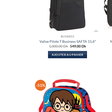
BUSINESS
Valise Pilote T Business SAFTA 15,6″
M
Le
Le
1,000.00
Dh
549.00
Dh
prix
prix
initial
actuel
AJOUTER AU PANIER
était :
est :
1,000.00 Dh.
549.00 Dh.
-51%