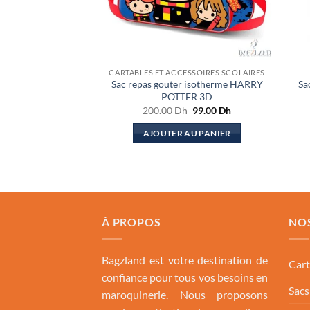
CARTABLES ET ACCESSOIRES SCOLAIRES
Sac repas gouter isotherme HARRY
Sa
POTTER 3D
Le
Le
200.00
Dh
99.00
Dh
prix
prix
initial
actuel
AJOUTER AU PANIER
était :
est :
200.00 Dh.
99.00 Dh.
À PROPOS
NO
Bagzland est votre destination de
Cart
confiance pour tous vos besoins en
Sac
maroquinerie. Nous proposons