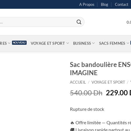
A Propos
Blog
Contact
0
IRES
VOYAGE ET SPORT
BUSINESS
SACS FEMMES
Sac bandoulière ENS
IMAGINE
ACCUEIL
/
VOYAGE ET SPORT
/
Le
540.00
Dh
229.00
prix
initial
Rupture de stock
était :
540.00 
🔥 Offre limitée — Quantités r
🚚 Livraison rapide partout a