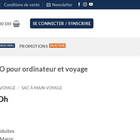
Conditions de vente
Newsletter
SE CONNECTER / S’INSCRIRE
.00
DH
PROMOTIONS
O pour ordinateur et voyage
VOYAGE
/
SAC À MAIN VOYAGE
Le
Dh
prix
actuel
est :
Dh.
229.00 Dh.
éduites
u Maroc