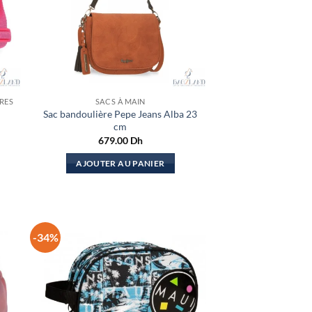
RES
SACS À MAIN
Sac bandoulière Pepe Jeans Alba 23
cm
679.00
Dh
AJOUTER AU PANIER
-34%