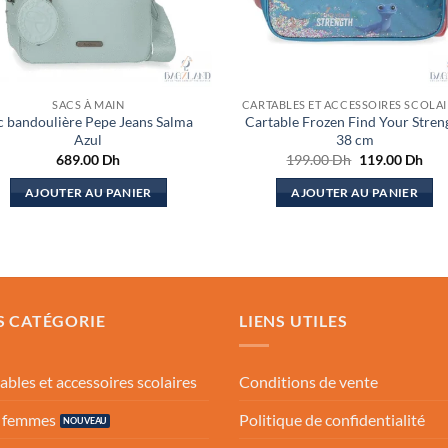
SACS À MAIN
CARTABLES ET ACCESSOIRES SCOLAI
c bandoulière Pepe Jeans Salma
Cartable Frozen Find Your Stren
Azul
38 cm
Le
Le
689.00
Dh
199.00
Dh
119.00
Dh
prix
prix
initial
actu
AJOUTER AU PANIER
AJOUTER AU PANIER
était :
est :
199.00 Dh.
119
S CATÉGORIE
LIENS UTILES
ables et accessoires scolaires
Conditions de vente
s femmes
Politique de confidentialité