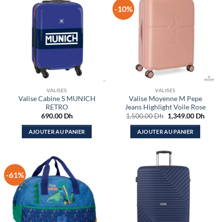
-10%
VALISES
VALISES
Valise Cabine S MUNICH
Valise Moyenne M Pepe
RETRO
Jeans Highlight Voile Rose
Le
Le
690.00
Dh
1,500.00
Dh
1,349.00
Dh
prix
prix
initial
actue
AJOUTER AU PANIER
AJOUTER AU PANIER
était :
est :
1,500.00 Dh.
1,349
-61%