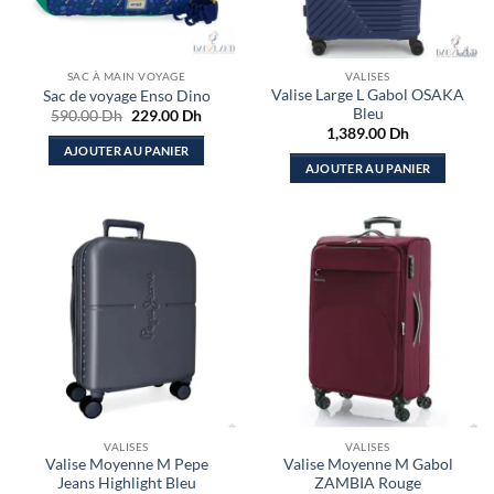
SAC À MAIN VOYAGE
VALISES
Valise Large L Gabol OSAKA
Sac de voyage Enso Dino
Bleu
Le
Le
590.00
Dh
229.00
Dh
prix
prix
1,389.00
Dh
initial
actuel
AJOUTER AU PANIER
était :
est :
AJOUTER AU PANIER
590.00 Dh.
229.00 Dh.
VALISES
VALISES
Valise Moyenne M Pepe
Valise Moyenne M Gabol
Jeans Highlight Bleu
ZAMBIA Rouge