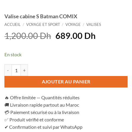
Valise cabine S Batman COMIX
ACCUEIL
/
VOYAGE ET SPORT
/
VOYAGE
/
VALISES
Le
Le
1,200.00
Dh
689.00
Dh
prix
prix
initial
actuel
En stock
était :
est :
1,200.00 Dh.
689.00 D
quantité de Valise cabine S Batman COMIX
AJOUTER AU PANIER
🔥 Offre limitée — Quantités réduites
🚚 Livraison rapide partout au Maroc
💳 Paiement sécurisé ou à la livraison
✅ Produit vérifié et conforme
✔ Confirmation et suivi par WhatsApp