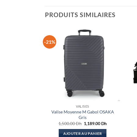
PRODUITS SIMILAIRES
-21%
VALISES
Valise Moyenne M Gabol OSAKA
Gris
Le
Le
1,500.00
Dh
1,189.00
Dh
prix
prix
initial
actuel
AJOUTER AU PANIER
était :
est :