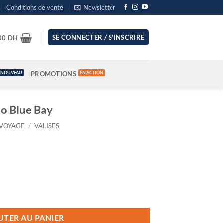
Conditions de vente
Newsletter
.00
SE CONNECTER / S’INSCRIRE
DH
PROMOTIONS
ño Blue Bay
VOYAGE
/
VALISES
o Blue Bay
UTER AU PANIER