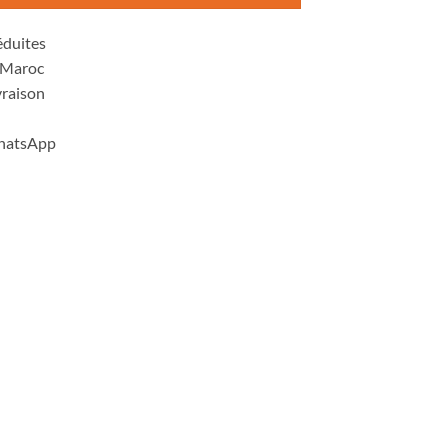
éduites
u Maroc
vraison
WhatsApp