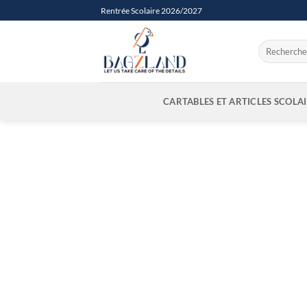
Passer
Rentrée Scolaire 2026/2027
au
contenu
Recherche
pour :
CARTABLES ET ARTICLES SCOLA