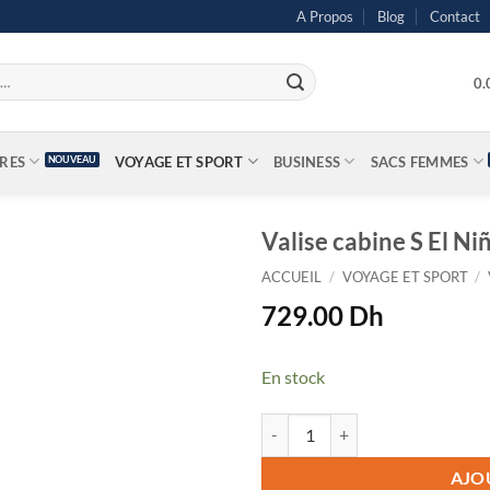
A Propos
Blog
Contact
0
IRES
VOYAGE ET SPORT
BUSINESS
SACS FEMMES
Valise cabine S El Ni
ACCUEIL
/
VOYAGE ET SPORT
/
729.00
Dh
En stock
quantité de Valise cabine S El Niñ
AJO