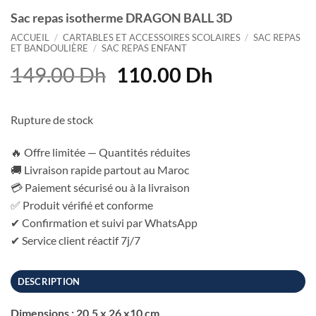
Sac repas isotherme DRAGON BALL 3D
ACCUEIL
/
CARTABLES ET ACCESSOIRES SCOLAIRES
/
SAC REPAS
ET BANDOULIÈRE
/
SAC REPAS ENFANT
Le
Le
149.00
Dh
110.00
Dh
prix
prix
initial
actuel
Rupture de stock
était :
est :
149.00 Dh.
110.00 Dh.
🔥 Offre limitée — Quantités réduites
🚚 Livraison rapide partout au Maroc
💳 Paiement sécurisé ou à la livraison
✅ Produit vérifié et conforme
✔ Confirmation et suivi par WhatsApp
✔ Service client réactif 7j/7
DESCRIPTION
Dimensions : 20,5 x 26 x10 cm.