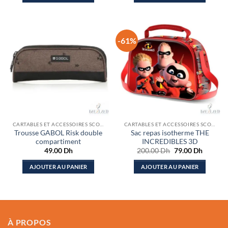
200.00 Dh.
79.00 Dh.
230.00 Dh.
89.00 D
-61%
CARTABLES ET ACCESSOIRES SCOLAIRES
CARTABLES ET ACCESSOIRES SCOLAIRES
Trousse GABOL Risk double
Sac repas isotherme THE
compartiment
INCREDIBLES 3D
Le
Le
49.00
Dh
200.00
Dh
79.00
Dh
prix
prix
initial
actuel
AJOUTER AU PANIER
AJOUTER AU PANIER
était :
est :
200.00 Dh.
79.00 D
À PROPOS