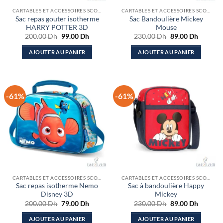
CARTABLES ET ACCESSOIRES SCOLAIRES
CARTABLES ET ACCESSOIRES SCOLAIRES
Sac repas gouter isotherme
Sac Bandoulière Mickey
HARRY POTTER 3D
Mouse
Le
Le
Le
Le
200.00
Dh
99.00
Dh
230.00
Dh
89.00
Dh
prix
prix
prix
prix
initial
actuel
initial
actuel
AJOUTER AU PANIER
AJOUTER AU PANIER
était :
est :
était :
est :
200.00 Dh.
99.00 Dh.
230.00 Dh.
89.00 D
-61%
-61%
CARTABLES ET ACCESSOIRES SCOLAIRES
CARTABLES ET ACCESSOIRES SCOLAIRES
Sac repas isotherme Nemo
Sac à bandoulière Happy
Disney 3D
Mickey
Le
Le
Le
Le
200.00
Dh
79.00
Dh
230.00
Dh
89.00
Dh
prix
prix
prix
prix
initial
actuel
initial
actuel
AJOUTER AU PANIER
AJOUTER AU PANIER
était :
est :
était :
est :