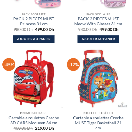
PACK SCOLAIRE
PACK SCOLAIRE
PACK 2 PIECES MUST
PACK 2 PIECES MUST
Princess 31 cm
Meow With Glasses 31 cm
Le
Le
Le
Le
980.00
Dh
499.00
Dh
980.00
Dh
499.00
Dh
prix
prix
prix
prix
initial
actuel
initial
actuel
AJOUTER AU PANIER
AJOUTER AU PANIER
était :
est :
était :
est :
980.00 Dh.
499.00 Dh.
980.00 Dh.
499.00
-45%
-17%
PROMO SCOLAIRE
ROULETTES CRÈCHE
Cartable a roulettes Creche
Cartable a roulettes Creche
3D CARS Mcqueen 34 cm
MUST Tiger Basketball 31
cm
Le
Le
400.00
Dh
219.00
Dh
prix
prix