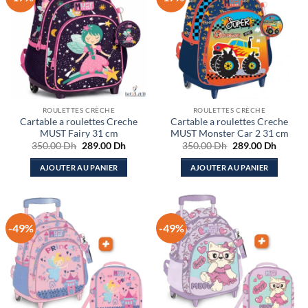
ROULETTES CRÈCHE
ROULETTES CRÈCHE
Cartable a roulettes Creche
Cartable a roulettes Creche
MUST Fairy 31 cm
MUST Monster Car 2 31 cm
Le
Le
Le
Le
350.00
Dh
289.00
Dh
350.00
Dh
289.00
Dh
prix
prix
prix
prix
initial
actuel
initial
actuel
AJOUTER AU PANIER
AJOUTER AU PANIER
était :
est :
était :
est :
350.00 Dh.
289.00 Dh.
350.00 Dh.
289.00
-49%
-49%