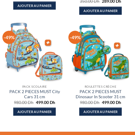
Le
Le
350.00
Dh
289.00
Dh
initial
actuel
prix
prix
AJOUTER AU PANIER
était :
est :
initial
actuel
AJOUTER AU PANIER
400.00 Dh.
219.00 Dh.
était :
est :
350.00 Dh.
289.00
-49%
-49%
PACK SCOLAIRE
ROULETTES CRÈCHE
PACK 2 PIECES MUST City
PACK 2 PIECES MUST
Cars 31 cm
Dinosaur In Scooter 31 cm
Le
Le
Le
Le
980.00
Dh
499.00
Dh
980.00
Dh
499.00
Dh
prix
prix
prix
prix
initial
actuel
initial
actuel
AJOUTER AU PANIER
AJOUTER AU PANIER
était :
est :
était :
est :
980.00 Dh.
499.00 Dh.
980.00 Dh.
499.00