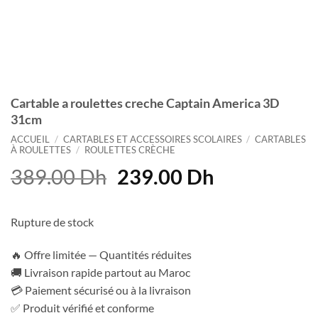
Cartable a roulettes creche Captain America 3D
31cm
ACCUEIL
/
CARTABLES ET ACCESSOIRES SCOLAIRES
/
CARTABLES
À ROULETTES
/
ROULETTES CRÈCHE
Le
Le
389.00
Dh
239.00
Dh
prix
prix
initial
actuel
Rupture de stock
était :
est :
389.00 Dh.
239.00 Dh.
🔥 Offre limitée — Quantités réduites
🚚 Livraison rapide partout au Maroc
💳 Paiement sécurisé ou à la livraison
✅ Produit vérifié et conforme