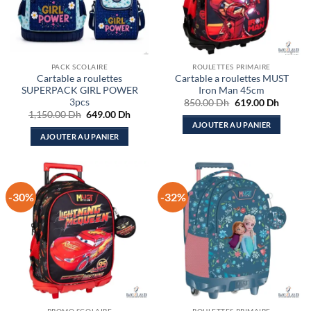
PACK SCOLAIRE
ROULETTES PRIMAIRE
Cartable a roulettes
Cartable a roulettes MUST
SUPERPACK GIRL POWER
Iron Man 45cm
3pcs
Le
Le
850.00
Dh
619.00
Dh
prix
prix
Le
Le
1,150.00
Dh
649.00
Dh
initial
actuel
prix
prix
AJOUTER AU PANIER
était :
est :
initial
actuel
AJOUTER AU PANIER
850.00 Dh.
619.00
était :
est :
1,150.00 Dh.
649.00 Dh.
-30%
-32%