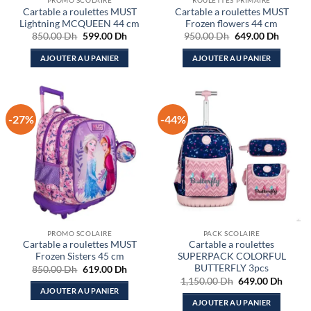
PROMO SCOLAIRE
ROULETTES PRIMAIRE
Cartable a roulettes MUST
Cartable a roulettes MUST
Lightning MCQUEEN 44 cm
Frozen flowers 44 cm
Le
Le
Le
Le
850.00
Dh
599.00
Dh
950.00
Dh
649.00
Dh
prix
prix
prix
prix
initial
actuel
initial
actuel
AJOUTER AU PANIER
AJOUTER AU PANIER
était :
est :
était :
est :
850.00 Dh.
599.00 Dh.
950.00 Dh.
649.00
-27%
-44%
PROMO SCOLAIRE
PACK SCOLAIRE
Cartable a roulettes MUST
Cartable a roulettes
Frozen Sisters 45 cm
SUPERPACK COLORFUL
BUTTERFLY 3pcs
Le
Le
850.00
Dh
619.00
Dh
prix
prix
Le
Le
1,150.00
Dh
649.00
Dh
initial
actuel
prix
prix
AJOUTER AU PANIER
était :
est :
initial
actuel
AJOUTER AU PANIER
850.00 Dh.
619.00 Dh.
était :
est :