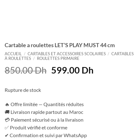
Cartable a roulettes LET’S PLAY MUST 44 cm
ACCUEIL
/
CARTABLES ET ACCESSOIRES SCOLAIRES
/
CARTABLES
À ROULETTES
/
ROULETTES PRIMAIRE
Le
Le
850.00
Dh
599.00
Dh
prix
prix
initial
actuel
Rupture de stock
était :
est :
850.00 Dh.
599.00 Dh.
🔥 Offre limitée — Quantités réduites
🚚 Livraison rapide partout au Maroc
💳 Paiement sécurisé ou à la livraison
✅ Produit vérifié et conforme
✔ Confirmation et suivi par WhatsApp