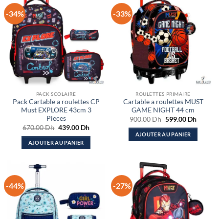
-34%
-33%
PACK SCOLAIRE
ROULETTES PRIMAIRE
Pack Cartable a roulettes CP
Cartable a roulettes MUST
Must EXPLORE 43cm 3
GAME NIGHT 44 cm
Pieces
Le
Le
900.00
Dh
599.00
Dh
prix
prix
Le
Le
670.00
Dh
439.00
Dh
initial
actuel
prix
prix
AJOUTER AU PANIER
était :
est :
initial
actuel
AJOUTER AU PANIER
900.00 Dh.
599.00
était :
est :
670.00 Dh.
439.00 Dh.
-44%
-27%