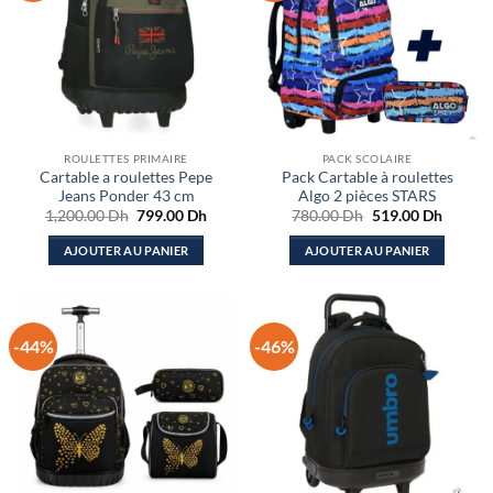
ROULETTES PRIMAIRE
PACK SCOLAIRE
Cartable a roulettes Pepe
Pack Cartable à roulettes
Jeans Ponder 43 cm
Algo 2 pièces STARS
Le
Le
Le
Le
1,200.00
Dh
799.00
Dh
780.00
Dh
519.00
Dh
prix
prix
prix
prix
initial
actuel
initial
actuel
AJOUTER AU PANIER
AJOUTER AU PANIER
était :
est :
était :
est :
1,200.00 Dh.
799.00 Dh.
780.00 Dh.
519.00
-44%
-46%