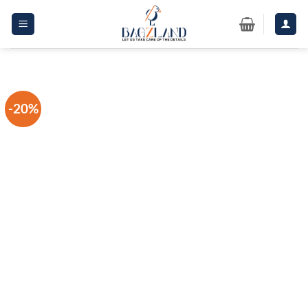
Passer
au
contenu
-20%