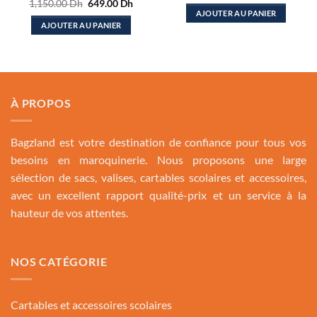
Le
Le
1,150.00
Dh
649.00
Dh
initial
actuel
prix
prix
AJOUTER AU PANIER
était :
est :
initial
actuel
AJOUTER AU PANIER
900.00 Dh.
599.00
était :
est :
1,150.00 Dh.
649.00 Dh.
À PROPOS
Bagzland est votre destination de confiance pour tous vos
besoins en maroquinerie. Nous proposons une large
sélection de sacs, valises, cartables scolaires et accessoires,
avec un excellent rapport qualité-prix et un service à la
hauteur de vos attentes.
NOS CATÉGORIE
Cartables et accessoires scolaires