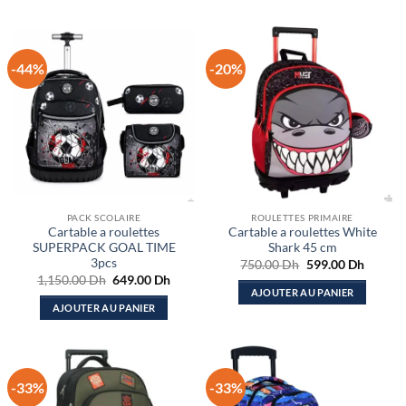
-44%
-20%
PACK SCOLAIRE
ROULETTES PRIMAIRE
Cartable a roulettes
Cartable a roulettes White
SUPERPACK GOAL TIME
Shark 45 cm
3pcs
Le
Le
750.00
Dh
599.00
Dh
prix
prix
Le
Le
1,150.00
Dh
649.00
Dh
initial
actuel
prix
prix
AJOUTER AU PANIER
était :
est :
initial
actuel
AJOUTER AU PANIER
750.00 Dh.
599.00
était :
est :
1,150.00 Dh.
649.00 Dh.
-33%
-33%