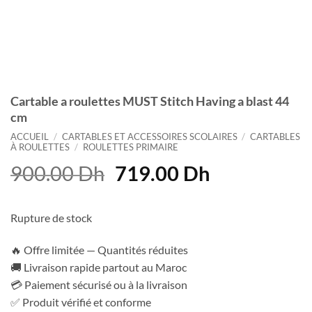
Cartable a roulettes MUST Stitch Having a blast 44
cm
ACCUEIL
/
CARTABLES ET ACCESSOIRES SCOLAIRES
/
CARTABLES
À ROULETTES
/
ROULETTES PRIMAIRE
Le
Le
900.00
Dh
719.00
Dh
prix
prix
initial
actuel
Rupture de stock
était :
est :
900.00 Dh.
719.00 Dh.
🔥 Offre limitée — Quantités réduites
🚚 Livraison rapide partout au Maroc
💳 Paiement sécurisé ou à la livraison
✅ Produit vérifié et conforme