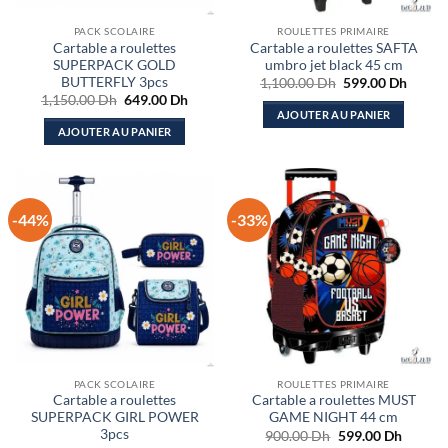
PACK SCOLAIRE
ROULETTES PRIMAIRE
Cartable a roulettes
Cartable a roulettes SAFTA
SUPERPACK GOLD
umbro jet black 45 cm
BUTTERFLY 3pcs
Le
Le
1,100.00
Dh
599.00
Dh
prix
prix
Le
Le
1,150.00
Dh
649.00
Dh
initial
actuel
prix
prix
AJOUTER AU PANIER
était :
est :
initial
actuel
AJOUTER AU PANIER
1,100.00 Dh.
599.00
était :
est :
1,150.00 Dh.
649.00 Dh.
-44%
-33%
PACK SCOLAIRE
ROULETTES PRIMAIRE
Cartable a roulettes
Cartable a roulettes MUST
SUPERPACK GIRL POWER
GAME NIGHT 44 cm
3pcs
Le
Le
900.00
Dh
599.00
Dh
prix
prix