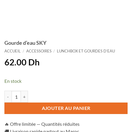
Gourde d’eau SKY
ACCUEIL
/
ACCESSOIRES
/
LUNCHBOX ET GOURDES D’EAU
62.00
Dh
En stock
quantité de Gourde d'eau SKY
AJOUTER AU PANIER
🔥 Offre limitée — Quantités réduites
🚚 Livraison rapide partout au Maroc