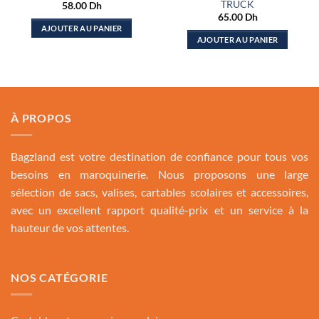
TRUCK
58.00
Dh
65.00
Dh
AJOUTER AU PANIER
AJOUTER AU PANIER
À PROPOS
Bagzland est votre destination de confiance pour tous vos
besoins en maroquinerie. Nous proposons une large
sélection de sacs, valises, cartables scolaires et accessoires,
avec un excellent rapport qualité-prix et un service à la
hauteur de vos attentes.
NOS CATÉGORIE