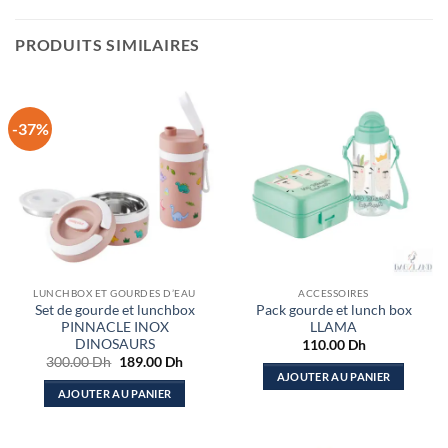
PRODUITS SIMILAIRES
-37%
LUNCHBOX ET GOURDES D’EAU
ACCESSOIRES
Set de gourde et lunchbox
Pack gourde et lunch box
PINNACLE INOX
LLAMA
DINOSAURS
110.00
Dh
Le
Le
300.00
Dh
189.00
Dh
prix
prix
AJOUTER AU PANIER
initial
actuel
AJOUTER AU PANIER
était :
est :
300.00 Dh.
189.00 Dh.