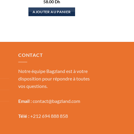
58.00
Dh
AJOUTER AU PANIER
el
.00 Dh.
CONTACT
Notre équipe Bagzland est à votre
disposition pour répondre à toutes
vos questions.
Email :
contact@bagzland.com
Télé :
+212 694 888 858