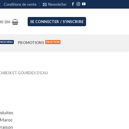
Conditions de vente
Newsletter
SE CONNECTER / S’INSCRIRE
.00
DH
PROMOTIONS
CHBOX ET GOURDES D’EAU
éduites
u Maroc
vraison