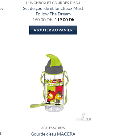
LUNCHBOX ET GOURDES D’EAU
ey
Set de gourde et lunchbox Must
Follow The Dream
Le
Le
160.00
Dh
119.00
Dh
prix
prix
initial
actuel
AJOUTER AU PANIER
était :
est :
160.00 Dh.
119.00 Dh.
ACCESSOIRES
t
Gourde d’eau MACERA