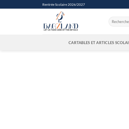
Passer
Rentrée Scolaire 2026/2027
au
contenu
Recherche
pour :
CARTABLES ET ARTICLES SCOLA