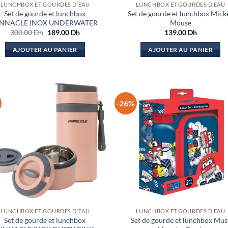
LUNCHBOX ET GOURDES D’EAU
LUNCHBOX ET GOURDES D’EAU
Set de gourde et lunchbox
Set de gourde et lunchbox Mick
INNACLE INOX UNDERWATER
Mouse
Le
Le
300.00
Dh
189.00
Dh
139.00
Dh
prix
prix
initial
actuel
AJOUTER AU PANIER
AJOUTER AU PANIER
était :
est :
300.00 Dh.
189.00 Dh.
-26%
LUNCHBOX ET GOURDES D’EAU
LUNCHBOX ET GOURDES D’EAU
Set de gourde et lunchbox
Set de gourde et lunchbox Mus