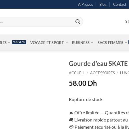
A Propos
Blog
Contact
0
IRES
VOYAGE ET SPORT
BUSINESS
SACS FEMMES
Gourde d’eau SKATE
ACCUEIL
/
ACCESSOIRES
/
LUN
58.00
Dh
Rupture de stock
🔥 Offre limitée — Quantités r
🚚 Livraison rapide partout a
💳 Paiement sécurisé ou à la li