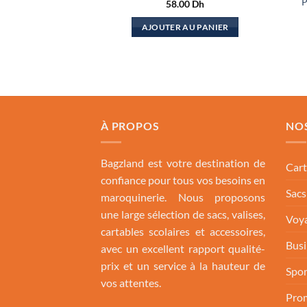
P
58.00
Dh
AJOUTER AU PANIER
À PROPOS
NO
Bagzland est votre destination de
Cart
confiance pour tous vos besoins en
Sac
maroquinerie. Nous proposons
une large sélection de sacs, valises,
Voya
cartables scolaires et accessoires,
Busi
avec un excellent rapport qualité-
prix et un service à la hauteur de
Spor
vos attentes.
Pro