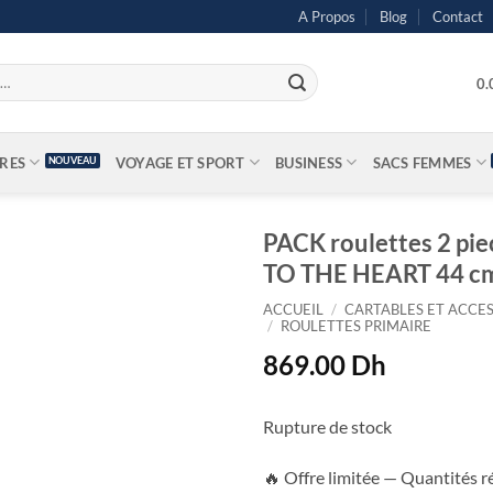
A Propos
Blog
Contact
0
IRES
VOYAGE ET SPORT
BUSINESS
SACS FEMMES
PACK roulettes 2 p
TO THE HEART 44 c
ACCUEIL
/
CARTABLES ET ACCES
/
ROULETTES PRIMAIRE
869.00
Dh
Rupture de stock
🔥 Offre limitée — Quantités r