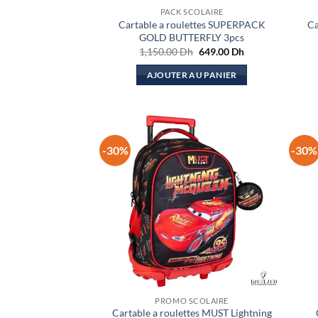
PACK SCOLAIRE
Cartable a roulettes SUPERPACK
Ca
GOLD BUTTERFLY 3pcs
Le
Le
1,150.00
Dh
649.00
Dh
prix
prix
initial
actuel
AJOUTER AU PANIER
était :
est :
1,150.00 Dh.
649.00 Dh.
-30%
-30%
PROMO SCOLAIRE
Cartable a roulettes MUST Lightning