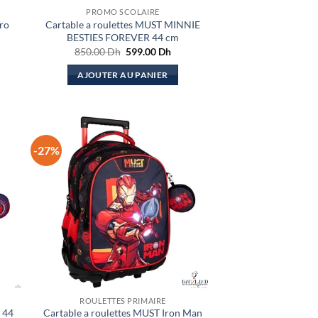
PROMO SCOLAIRE
ro
Cartable a roulettes MUST MINNIE
BESTIES FOREVER 44 cm
Le
Le
850.00
Dh
599.00
Dh
x
prix
prix
uel
initial
actuel
AJOUTER AU PANIER
:
était :
est :
.00 Dh.
850.00 Dh.
599.00 Dh.
-27%
ROULETTES PRIMAIRE
 44
Cartable a roulettes MUST Iron Man