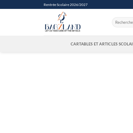
Passer
Rentrée Scolaire 2026/2027
au
contenu
Recherche
pour :
CARTABLES ET ARTICLES SCOLA