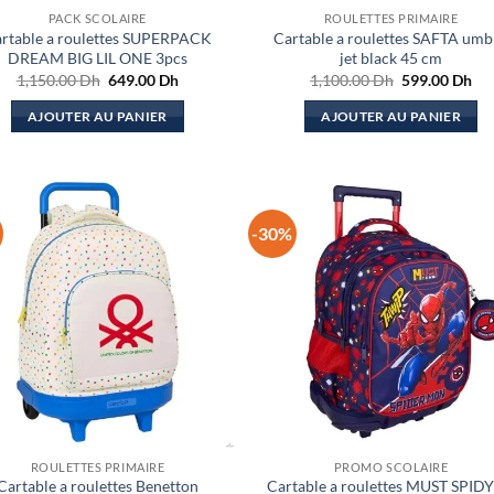
PACK SCOLAIRE
ROULETTES PRIMAIRE
rtable a roulettes SUPERPACK
Cartable a roulettes SAFTA umb
DREAM BIG LIL ONE 3pcs
jet black 45 cm
Le
Le
Le
Le
1,150.00
Dh
649.00
Dh
1,100.00
Dh
599.00
Dh
prix
prix
prix
pri
initial
actuel
initial
act
AJOUTER AU PANIER
AJOUTER AU PANIER
était :
est :
était :
est 
1,150.00 Dh.
649.00 Dh.
1,100.00 Dh.
599
-30%
ROULETTES PRIMAIRE
PROMO SCOLAIRE
Cartable a roulettes Benetton
Cartable a roulettes MUST SPIDY