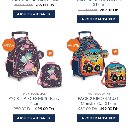
31 cm
Le
Le
350.00
Dh
289.00
Dh
prix
prix
Le
Le
350.00
Dh
289.00
Dh
initial
actuel
prix
prix
AJOUTER AU PANIER
était :
est :
initial
actuel
AJOUTER AU PANIER
350.00 Dh.
289.00 Dh.
était :
est :
350.00 Dh.
289.00
-49%
-49%
PACK SCOLAIRE
PACK SCOLAIRE
PACK 2 PIECES MUST Fairy
PACK 2 PIECES MUST
31 cm
Monster Car 31 cm
Le
Le
Le
Le
980.00
Dh
499.00
Dh
980.00
Dh
499.00
Dh
prix
prix
prix
prix
initial
actuel
initial
actuel
AJOUTER AU PANIER
AJOUTER AU PANIER
était :
est :
était :
est :
980.00 Dh.
499.00 Dh.
980.00 Dh.
499.00