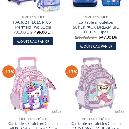
PACK SCOLAIRE
PACK SCOLAIRE
PACK 2 PIECES MUST
Cartable a roulettes
Mermaid Two 31 cm
SUPERPACK DREAM BIG
LIL ONE 3pcs
Le
Le
980.00
Dh
499.00
Dh
prix
prix
Le
Le
1,150.00
Dh
649.00
Dh
initial
actuel
prix
prix
AJOUTER AU PANIER
était :
est :
initial
actuel
AJOUTER AU PANIER
980.00 Dh.
499.00 Dh.
était :
est :
1,150.00 Dh.
649.00
-17%
-17%
ROULETTES CRÈCHE
ROULETTES CRÈCHE
Cartable a roulettes Creche
Cartable a roulettes Creche
MUST Cute Unicorn 31 cm
MUST Meow With Glasses