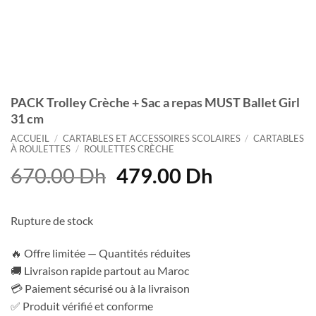
PACK Trolley Crèche + Sac a repas MUST Ballet Girl
31 cm
ACCUEIL
/
CARTABLES ET ACCESSOIRES SCOLAIRES
/
CARTABLES
À ROULETTES
/
ROULETTES CRÈCHE
Le
Le
670.00
Dh
479.00
Dh
prix
prix
initial
actuel
Rupture de stock
était :
est :
670.00 Dh.
479.00 Dh.
🔥 Offre limitée — Quantités réduites
🚚 Livraison rapide partout au Maroc
💳 Paiement sécurisé ou à la livraison
✅ Produit vérifié et conforme