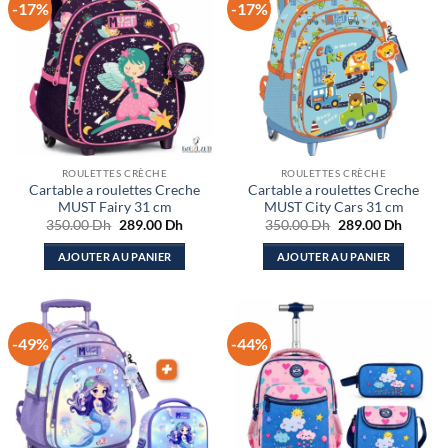
-17%
-17%
ROULETTES CRÈCHE
ROULETTES CRÈCHE
Cartable a roulettes Creche
Cartable a roulettes Creche
MUST Fairy 31 cm
MUST City Cars 31 cm
Le
Le
Le
Le
350.00
Dh
289.00
Dh
350.00
Dh
289.00
Dh
prix
prix
prix
prix
initial
actuel
initial
actuel
AJOUTER AU PANIER
AJOUTER AU PANIER
était :
est :
était :
est :
350.00 Dh.
289.00 Dh.
350.00 Dh.
289.00
-49%
-44%