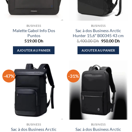
BUSINESS
BUSINESS
Malette Gabol Info Dos
Sac à dos Business Arctic
Puntos
Hunter 15,6″ B00345 43 cm
Le
Le
519.00
Dh
1,400.00
Dh
950.00
Dh
prix
prix
initial
actuel
AJOUTER AU PANIER
AJOUTER AU PANIER
était :
est :
1,400.00 Dh.
950.00
-47%
-31%
BUSINESS
BUSINESS
Sac à dos Business Arctic
Sac à dos Business Arctic