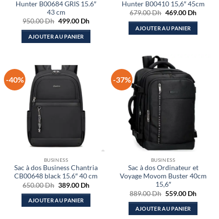
Hunter B00684 GRIS 15.6″
Hunter B00410 15,6″ 45cm
43 cm
Le
Le
679.00
Dh
469.00
Dh
prix
prix
Le
Le
950.00
Dh
499.00
Dh
initial
actuel
prix
prix
AJOUTER AU PANIER
était :
est :
initial
actuel
AJOUTER AU PANIER
679.00 Dh.
469.00
était :
est :
950.00 Dh.
499.00 Dh.
-40%
-37%
BUSINESS
BUSINESS
Sac à dos Business Chantria
Sac à dos Ordinateur et
CB00648 black 15.6″ 40 cm
Voyage Movom Buster 40cm
15,6″
Le
Le
650.00
Dh
389.00
Dh
prix
prix
Le
Le
889.00
Dh
559.00
Dh
initial
actuel
prix
prix
AJOUTER AU PANIER
était :
est :
initial
actuel
AJOUTER AU PANIER
650.00 Dh.
389.00 Dh.
était :
est :
889.00 Dh.
559.00