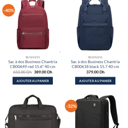
-40%
BUSINESS
BUSINESS
Sac à dos Business Chantria
Sac à dos Business Chantria
CB00649 red 15.6″ 40 cm
CB00618 black 15.7 40 cm
Le
Le
650.00
Dh
389.00
Dh
379.00
Dh
prix
prix
initial
actuel
AJOUTER AU PANIER
AJOUTER AU PANIER
était :
est :
650.00 Dh.
389.00 Dh.
-32%