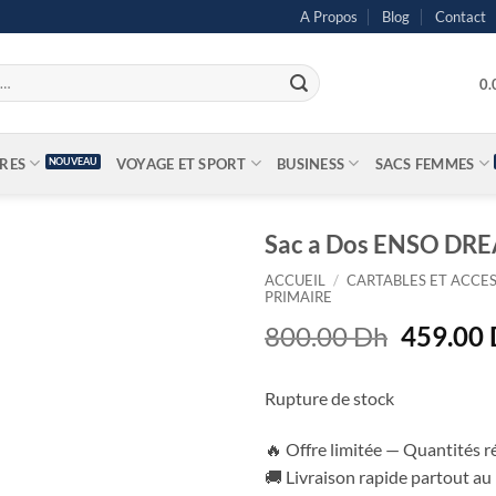
A Propos
Blog
Contact
0
IRES
VOYAGE ET SPORT
BUSINESS
SACS FEMMES
Sac a Dos ENSO DR
ACCUEIL
/
CARTABLES ET ACCES
PRIMAIRE
Le
800.00
Dh
459.00
prix
initial
Rupture de stock
était :
800.00 
🔥 Offre limitée — Quantités r
🚚 Livraison rapide partout a