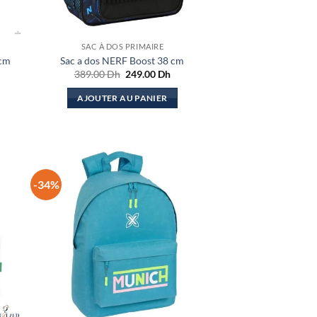
SAC À DOS PRIMAIRE
 cm
Sac a dos NERF Boost 38 cm
Le
Le
389.00
Dh
249.00
Dh
prix
prix
el
initial
actuel
AJOUTER AU PANIER
était :
est :
.00 Dh.
389.00 Dh.
249.00 Dh.
-34%