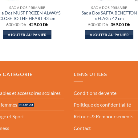
SAC À DOS PRIMAIRE
SAC À DOS PRIMAIRE
c a Dos MUST FROZEN ALWAYS
Sac a Dos SAFTA BENETTON
CLOSE TO THE HEART 43 cm
« FLAG » 42 cm
Le
Le
Le
Le
600.00
Dh
429.00
Dh
500.00
Dh
359.00
Dh
prix
prix
prix
prix
initial
actuel
initial
actu
AJOUTER AU PANIER
AJOUTER AU PANIER
était :
est :
était :
est :
600.00 Dh.
429.00 Dh.
500.00 Dh.
359
S CATÉGORIE
LIENS UTILES
ables et accessoires scolaires
Conditions de vente
s femmes
Politique de confidentialité
ge et Sport
Retours & Remboursements
ness
Contact