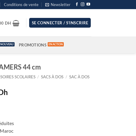
Conditions de vente
Newsletter
SE CONNECTER / S’INSCRIRE
.00
DH
PROMOTIONS
EAMERS 44 cm
SOIRES SCOLAIRES
/
SACS À DOS
/
SAC À DOS
Le
Dh
prix
actuel
est :
Dh.
459.00 Dh.
éduites
u Maroc