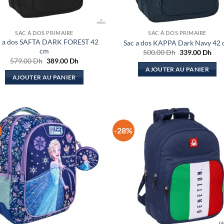
SAC À DOS PRIMAIRE
SAC À DOS PRIMAIRE
c a dos SAFTA DARK FOREST 42
Sac a dos KAPPA Dark Navy 42
cm
Le
Le
500.00
Dh
339.00
Dh
prix
prix
Le
Le
579.00
Dh
389.00
Dh
initial
actu
prix
prix
AJOUTER AU PANIER
était :
est :
initial
actuel
AJOUTER AU PANIER
500.00 Dh.
339
était :
est :
579.00 Dh.
389.00 Dh.
-28%