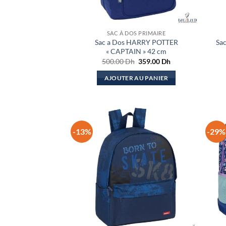
SAC À DOS PRIMAIRE
Sac a Dos HARRY POTTER
Sa
« CAPTAIN » 42 cm
Le
Le
500.00
Dh
359.00
Dh
prix
prix
initial
actuel
AJOUTER AU PANIER
était :
est :
500.00 Dh.
359.00 Dh.
-13%
-29%