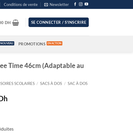
Conditions de vente
Newsletter
SE CONNECTER / S’INSCRIRE
.00
DH
PROMOTIONS
ee Time 46cm (Adaptable au
SOIRES SCOLAIRES
/
SACS À DOS
/
SAC À DOS
Le
Dh
prix
actuel
est :
Dh.
329.00 Dh.
éduites