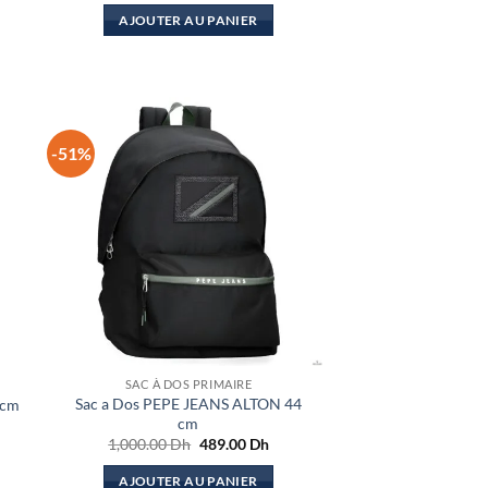
initial
actuel
AJOUTER AU PANIER
était :
est :
el
800.00 Dh.
419.00 Dh.
.00 Dh.
-51%
SAC À DOS PRIMAIRE
Sac a Dos PEPE JEANS ALTON 44
 cm
cm
Le
Le
1,000.00
Dh
489.00
Dh
el
prix
prix
initial
actuel
AJOUTER AU PANIER
.00 Dh.