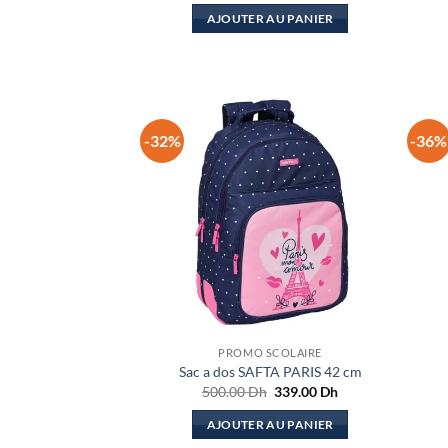
initial
actuel
AJOUTER AU PANIER
était :
est :
359.00 Dh.
289.00 Dh.
-32%
-36%
PROMO SCOLAIRE
Sac a dos SAFTA PARIS 42 cm
Le
Le
500.00
Dh
339.00
Dh
prix
prix
initial
actuel
AJOUTER AU PANIER
était :
est :
500.00 Dh.
339.00 Dh.