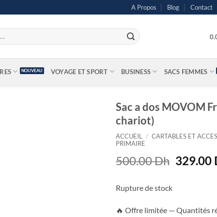
A Propos
Blog
Contact
0
IRES
VOYAGE ET SPORT
BUSINESS
SACS FEMMES
Sac a dos MOVOM Fr
chariot)
ACCUEIL
/
CARTABLES ET ACCES
PRIMAIRE
Le
500.00
Dh
329.00
prix
initial
Rupture de stock
était :
500.00 
🔥 Offre limitée — Quantités r