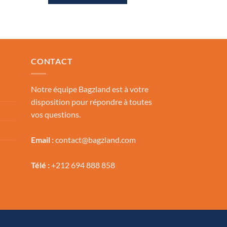
était :
est :
1,000.00 Dh.
489.00 Dh.
CONTACT
Notre équipe Bagzland est à votre
disposition pour répondre à toutes
vos questions.
Email :
contact@bagzland.com
Télé :
+212 694 888 858