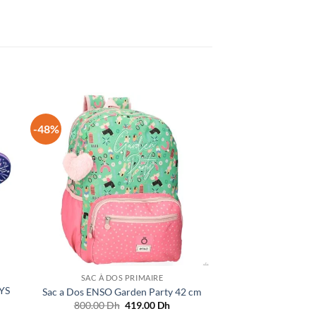
-48%
SAC À DOS PRIMAIRE
YS
Sac a Dos ENSO Garden Party 42 cm
Le
Le
800.00
Dh
419.00
Dh
prix
prix