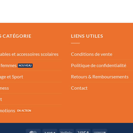
S CATÉGORIE
LIENS UTILES
ables et accessoires scolaires
Conditions de vente
s femmes
Politique de confidentialité
ge et Sport
Retours & Remboursements
ness
Contact
t
motions
MasterCard
Visa
Visa
Visa
Western