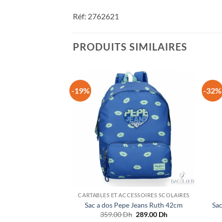
Réf: 2762621
PRODUITS SIMILAIRES
-19%
-32%
CARTABLES ET ACCESSOIRES SCOLAIRES
Sac a dos Pepe Jeans Ruth 42cm
Sa
Le
Le
359.00
Dh
289.00
Dh
prix
prix