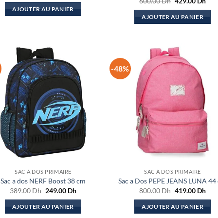
Le
Le
600.00
Dh
429.00
Dh
initial
actuel
prix
prix
AJOUTER AU PANIER
était :
est :
initial
actu
AJOUTER AU PANIER
500.00 Dh.
339.00 Dh.
était :
est :
600.00 Dh.
429
-48%
SAC À DOS PRIMAIRE
SAC À DOS PRIMAIRE
Sac a dos NERF Boost 38 cm
Sac a Dos PEPE JEANS LUNA 44
Le
Le
Le
Le
389.00
Dh
249.00
Dh
800.00
Dh
419.00
Dh
prix
prix
prix
prix
initial
actuel
initial
actu
AJOUTER AU PANIER
AJOUTER AU PANIER
était :
est :
était :
est :
389.00 Dh.
249.00 Dh.
800.00 Dh.
419