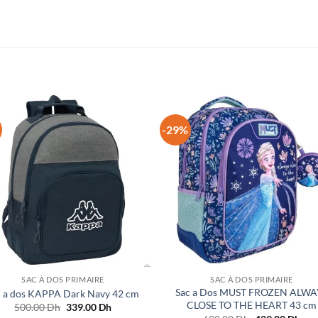
-29%
SAC À DOS PRIMAIRE
SAC À DOS PRIMAIRE
Sac a Dos MUST FROZEN ALWA
c a dos KAPPA Dark Navy 42 cm
CLOSE TO THE HEART 43 cm
Le
Le
500.00
Dh
339.00
Dh
prix
prix