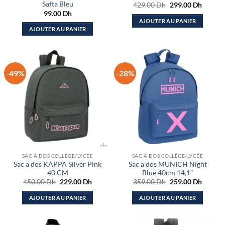
Safta Bleu
Le
Le
429.00
Dh
299.00
Dh
prix
prix
99.00
Dh
initial
actuel
AJOUTER AU PANIER
était :
est :
AJOUTER AU PANIER
429.00 Dh.
299.00
-49%
-28%
SAC À DOS COLLÈGE/LYCÉE
SAC À DOS COLLÈGE/LYCÉE
Sac a dos KAPPA Silver Pink
Sac a dos MUNICH Night
40 CM
Blue 40cm 14,1″
Le
Le
Le
Le
450.00
Dh
229.00
Dh
359.00
Dh
259.00
Dh
prix
prix
prix
prix
initial
actuel
initial
actuel
AJOUTER AU PANIER
AJOUTER AU PANIER
était :
est :
était :
est :
450.00 Dh.
229.00 Dh.
359.00 Dh.
259.00