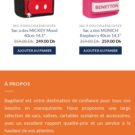
SAC À DOS COLLÈGE/LYCÉE
SAC À DOS COLLÈGE/LYCÉE
Sac a dos MICKEY Mood
Sac a dos MUNICH
40cm 14,1″
Raspberry 40cm 14,1″
Le
Le
Le
Le
359.00
Dh
249.00
Dh
359.00
Dh
259.00
Dh
prix
prix
prix
prix
initial
actuel
initial
actuel
AJOUTER AU PANIER
AJOUTER AU PANIER
était :
est :
était :
est :
359.00 Dh.
249.00 Dh.
359.00 Dh.
259.00
À PROPOS
Bagzland est votre destination de confiance pour tous vos
besoins en maroquinerie. Nous proposons une large
sélection de sacs, valises, cartables scolaires et accessoires,
avec un excellent rapport qualité-prix et un service à la
hauteur de vos attentes.