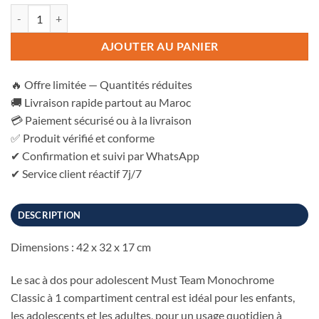
480.00 Dh.
339.00 Dh.
quantité de Sac a Dos MUST Classique Monochrome Petrol with Yell
AJOUTER AU PANIER
🔥 Offre limitée — Quantités réduites
🚚 Livraison rapide partout au Maroc
💳 Paiement sécurisé ou à la livraison
✅ Produit vérifié et conforme
✔ Confirmation et suivi par WhatsApp
✔ Service client réactif 7j/7
DESCRIPTION
Dimensions : 42 x 32 x 17 cm
Le sac à dos pour adolescent Must Team Monochrome
Classic à 1 compartiment central est idéal pour les enfants,
les adolescents et les adultes, pour un usage quotidien à