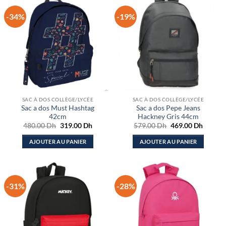
-34%
-19%
SAC À DOS COLLÈGE/LYCÉE
SAC À DOS COLLÈGE/LYCÉE
Sac a dos Must Hashtag
Sac a dos Pepe Jeans
42cm
Hackney Gris 44cm
Le
Le
Le
Le
480.00
Dh
319.00
Dh
579.00
Dh
469.00
Dh
prix
prix
prix
prix
initial
actuel
initial
actuel
AJOUTER AU PANIER
AJOUTER AU PANIER
était :
est :
était :
est :
480.00 Dh.
319.00 Dh.
579.00 Dh.
469.00
-31%
-28%