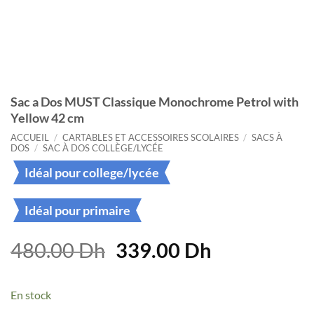
Sac a Dos MUST Classique Monochrome Petrol with
Yellow 42 cm
ACCUEIL
/
CARTABLES ET ACCESSOIRES SCOLAIRES
/
SACS À
DOS
/
SAC À DOS COLLÈGE/LYCÉE
Idéal pour college/lycée
Idéal pour primaire
Le
Le
480.00
Dh
339.00
Dh
prix
prix
initial
actuel
En stock
était :
est :