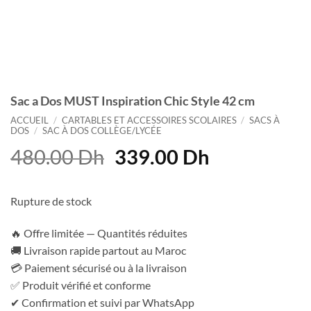
Sac a Dos MUST Inspiration Chic Style 42 cm
ACCUEIL
/
CARTABLES ET ACCESSOIRES SCOLAIRES
/
SACS À
DOS
/
SAC À DOS COLLÈGE/LYCÉE
Le
Le
480.00
Dh
339.00
Dh
prix
prix
initial
actuel
Rupture de stock
était :
est :
480.00 Dh.
339.00 Dh.
🔥 Offre limitée — Quantités réduites
🚚 Livraison rapide partout au Maroc
💳 Paiement sécurisé ou à la livraison
✅ Produit vérifié et conforme
✔ Confirmation et suivi par WhatsApp