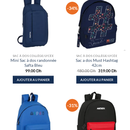
-34%
SAC À DOS COLLÈGE/LYCÉE
SAC À DOS COLLÈGE/LYCÉE
Mini Sac à dos randonnée
Sac a dos Must Hashtag
Safta Bleu
42cm
Le
Le
99.00
Dh
480.00
Dh
319.00
Dh
prix
prix
initial
actuel
AJOUTER AU PANIER
AJOUTER AU PANIER
était :
est :
480.00 Dh.
319.00
-31%