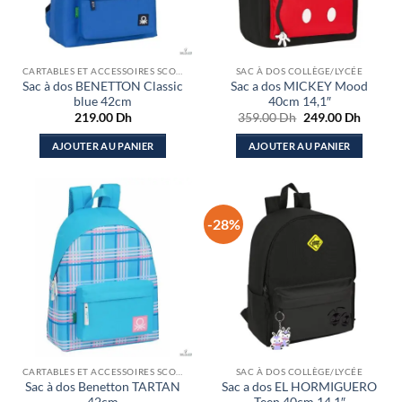
CARTABLES ET ACCESSOIRES SCOLAIRES
SAC À DOS COLLÈGE/LYCÉE
Sac à dos BENETTON Classic
Sac a dos MICKEY Mood
blue 42cm
40cm 14,1″
Le
Le
219.00
Dh
359.00
Dh
249.00
Dh
prix
prix
initial
actuel
AJOUTER AU PANIER
AJOUTER AU PANIER
était :
est :
359.00 Dh.
249.00
-28%
CARTABLES ET ACCESSOIRES SCOLAIRES
SAC À DOS COLLÈGE/LYCÉE
Sac à dos Benetton TARTAN
Sac a dos EL HORMIGUERO
42cm
Teen 40cm 14,1″