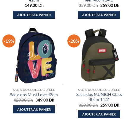
Le
Le
149.00
Dh
359.00
Dh
259.00
Dh
prix
prix
initial
actuel
AJOUTER AU PANIER
AJOUTER AU PANIER
était :
est :
359.00 Dh.
259.00
-19%
-28%
SAC À DOS COLLÈGE/LYCÉE
SAC À DOS COLLÈGE/LYCÉE
Sac a dos MUNICH Class
Sac a dos Must Love 42cm
40cm 14,1″
Le
Le
429.00
Dh
349.00
Dh
prix
prix
Le
Le
359.00
Dh
259.00
Dh
initial
actuel
prix
prix
AJOUTER AU PANIER
était :
est :
initial
actuel
AJOUTER AU PANIER
429.00 Dh.
349.00 Dh.
était :
est :
359.00 Dh.
259.00