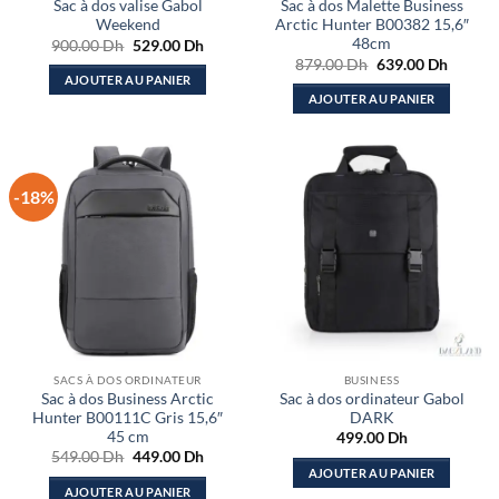
Sac à dos valise Gabol
Sac à dos Malette Business
Weekend
Arctic Hunter B00382 15,6″
48cm
Le
Le
900.00
Dh
529.00
Dh
prix
prix
Le
Le
879.00
Dh
639.00
Dh
initial
actuel
prix
prix
AJOUTER AU PANIER
était :
est :
initial
actuel
AJOUTER AU PANIER
900.00 Dh.
529.00 Dh.
était :
est :
879.00 Dh.
639.00
-18%
SACS À DOS ORDINATEUR
BUSINESS
Sac à dos Business Arctic
Sac à dos ordinateur Gabol
Hunter B00111C Gris 15,6″
DARK
45 cm
499.00
Dh
Le
Le
549.00
Dh
449.00
Dh
prix
prix
AJOUTER AU PANIER
initial
actuel
AJOUTER AU PANIER
était :
est :