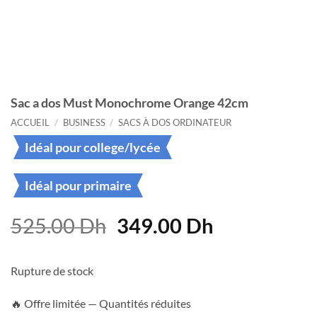
Sac a dos Must Monochrome Orange 42cm
ACCUEIL
/
BUSINESS
/
SACS À DOS ORDINATEUR
Idéal pour college/lycée
Idéal pour primaire
Le
Le
525.00
Dh
349.00
Dh
prix
prix
initial
actuel
Rupture de stock
était :
est :
525.00 Dh.
349.00 Dh.
🔥 Offre limitée — Quantités réduites