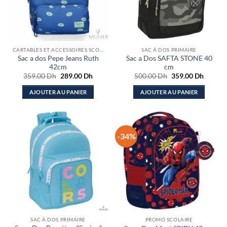
CARTABLES ET ACCESSOIRES SCOLAIRES
SAC À DOS PRIMAIRE
Sac a dos Pepe Jeans Ruth
Sac a Dos SAFTA STONE 40
42cm
cm
Le
Le
Le
Le
359.00
Dh
289.00
Dh
500.00
Dh
359.00
Dh
prix
prix
prix
prix
initial
actuel
initial
actuel
AJOUTER AU PANIER
AJOUTER AU PANIER
était :
est :
était :
est :
359.00 Dh.
289.00 Dh.
500.00 Dh.
359.00
-34%
SAC À DOS PRIMAIRE
PROMO SCOLAIRE