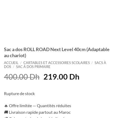
Sac a dos ROLL ROAD Next Level 40cm (Adaptable
au chariot)
ACCUEIL
/
CARTABLES ET ACCESSOIRES SCOLAIRES
/
SACS À
DOS
/
SAC À DOS PRIMAIRE
Le
Le
400.00
Dh
219.00
Dh
prix
prix
initial
actuel
Rupture de stock
était :
est :
400.00 Dh.
219.00 Dh.
🔥 Offre limitée — Quantités réduites
🚚 Livraison rapide partout au Maroc