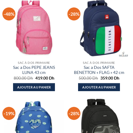
-48%
-28%
SAC À DOS PRIMAIRE
SAC À DOS PRIMAIRE
Sac a Dos PEPE JEANS
Sac a Dos SAFTA
LUNA 43 cm
BENETTON « FLAG » 42 cm
Le
Le
Le
Le
800.00
Dh
419.00
Dh
500.00
Dh
359.00
Dh
prix
prix
prix
prix
initial
actuel
initial
actuel
AJOUTER AU PANIER
AJOUTER AU PANIER
était :
est :
était :
est :
800.00 Dh.
419.00 Dh.
500.00 Dh.
359.00
-19%
-28%