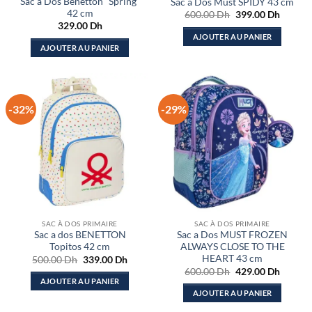
Sac a Dos Benetton “Spring”
Sac a Dos Must SPIDY 43 cm
42 cm
Le
Le
600.00
Dh
399.00
Dh
prix
prix
329.00
Dh
initial
actuel
AJOUTER AU PANIER
était :
est :
AJOUTER AU PANIER
600.00 Dh.
399.00
-32%
-29%
SAC À DOS PRIMAIRE
SAC À DOS PRIMAIRE
Sac a dos BENETTON
Sac a Dos MUST FROZEN
Topitos 42 cm
ALWAYS CLOSE TO THE
HEART 43 cm
Le
Le
500.00
Dh
339.00
Dh
prix
prix
Le
Le
600.00
Dh
429.00
Dh
initial
actuel
prix
prix
AJOUTER AU PANIER
était :
est :
initial
actuel
AJOUTER AU PANIER
500.00 Dh.
339.00 Dh.
était :
est :
600.00 Dh.
429.00