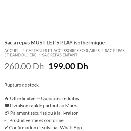
Sac à repas MUST LET’S PLAY isothermique
ACCUEIL
/
CARTABLES ET ACCESSOIRES SCOLAIRES
/
SAC REPAS
ET BANDOULIÈRE
/
SAC REPAS ENFANT
Le
Le
260.00
Dh
199.00
Dh
prix
prix
initial
actuel
Rupture de stock
était :
est :
260.00 Dh.
199.00 Dh.
🔥 Offre limitée — Quantités réduites
🚚 Livraison rapide partout au Maroc
💳 Paiement sécurisé ou à la livraison
✅ Produit vérifié et conforme
✔ Confirmation et suivi par WhatsApp