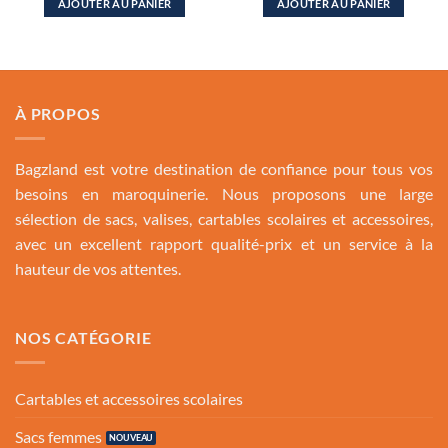
AJOUTER AU PANIER
AJOUTER AU PANIER
était :
est :
était :
est :
350.00 Dh.
219.00 Dh.
350.00 Dh.
219.00
À PROPOS
Bagzland est votre destination de confiance pour tous vos
besoins en maroquinerie. Nous proposons une large
sélection de sacs, valises, cartables scolaires et accessoires,
avec un excellent rapport qualité-prix et un service à la
hauteur de vos attentes.
NOS CATÉGORIE
Cartables et accessoires scolaires
Sacs femmes