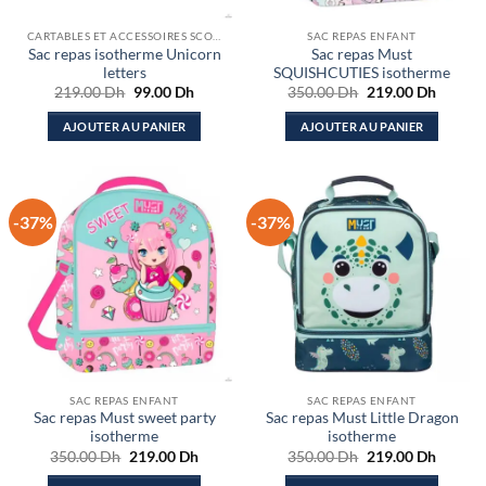
CARTABLES ET ACCESSOIRES SCOLAIRES
SAC REPAS ENFANT
Sac repas isotherme Unicorn
Sac repas Must
letters
SQUISHCUTIES isotherme
Le
Le
Le
Le
219.00
Dh
99.00
Dh
350.00
Dh
219.00
Dh
prix
prix
prix
prix
initial
actuel
initial
actuel
AJOUTER AU PANIER
AJOUTER AU PANIER
était :
est :
était :
est :
219.00 Dh.
99.00 Dh.
350.00 Dh.
219.00
-37%
-37%
SAC REPAS ENFANT
SAC REPAS ENFANT
Sac repas Must sweet party
Sac repas Must Little Dragon
isotherme
isotherme
Le
Le
Le
Le
350.00
Dh
219.00
Dh
350.00
Dh
219.00
Dh
prix
prix
prix
prix
initial
actuel
initial
actuel