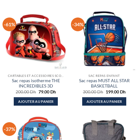
-61%
-34%
CARTABLES ET ACCESSOIRES SCOLAIRES
SAC REPAS ENFANT
Sac repas isotherme THE
Sac repas MUST ALL STAR
INCREDIBLES 3D
BASKETBALL
Le
Le
Le
Le
200.00
Dh
79.00
Dh
300.00
Dh
199.00
Dh
prix
prix
prix
prix
initial
actuel
initial
actuel
AJOUTER AU PANIER
AJOUTER AU PANIER
était :
est :
était :
est :
200.00 Dh.
79.00 Dh.
300.00 Dh.
199.00
-37%