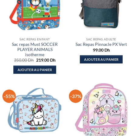
SAC REPAS ENFANT
SAC REPAS ADULTE
Sac repas Must SOCCER
Sac Repas Pinnacle PX Vert
PLAYER ANIMALS
99.00
Dh
isotherme
Le
Le
AJOUTER AU PANIER
350.00
Dh
219.00
Dh
prix
prix
initial
actuel
AJOUTER AU PANIER
était :
est :
350.00 Dh.
219.00 Dh.
-55%
-37%