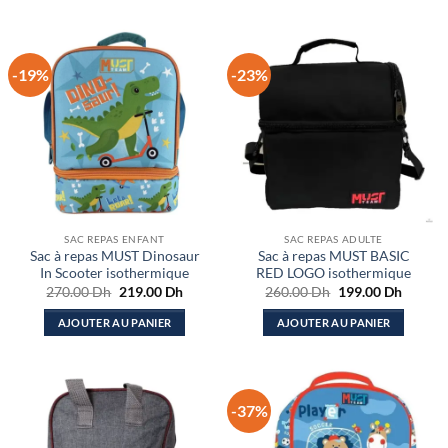
-19%
-23%
SAC REPAS ENFANT
SAC REPAS ADULTE
Sac à repas MUST Dinosaur
Sac à repas MUST BASIC
In Scooter isothermique
RED LOGO isothermique
Le
Le
Le
Le
270.00
Dh
219.00
Dh
260.00
Dh
199.00
Dh
prix
prix
prix
prix
initial
actuel
initial
actuel
AJOUTER AU PANIER
AJOUTER AU PANIER
était :
est :
était :
est :
270.00 Dh.
219.00 Dh.
260.00 Dh.
199.00
-37%