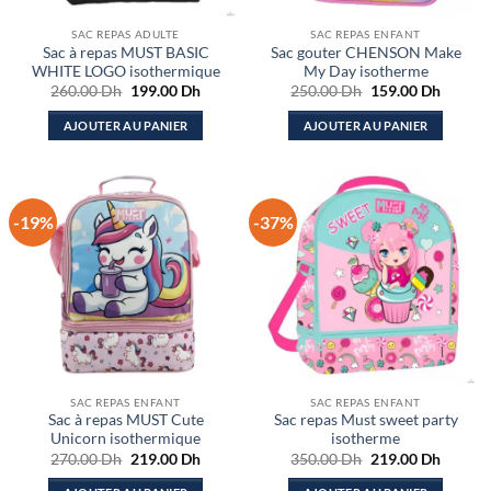
SAC REPAS ADULTE
SAC REPAS ENFANT
Sac à repas MUST BASIC
Sac gouter CHENSON Make
WHITE LOGO isothermique
My Day isotherme
Le
Le
Le
Le
260.00
Dh
199.00
Dh
250.00
Dh
159.00
Dh
prix
prix
prix
prix
initial
actuel
initial
actuel
AJOUTER AU PANIER
AJOUTER AU PANIER
était :
est :
était :
est :
260.00 Dh.
199.00 Dh.
250.00 Dh.
159.00
-19%
-37%
SAC REPAS ENFANT
SAC REPAS ENFANT
Sac à repas MUST Cute
Sac repas Must sweet party
Unicorn isothermique
isotherme
Le
Le
Le
Le
270.00
Dh
219.00
Dh
350.00
Dh
219.00
Dh
prix
prix
prix
prix
initial
actuel
initial
actuel