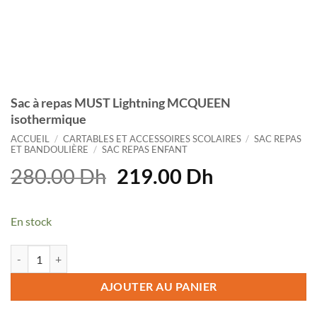
Sac à repas MUST Lightning MCQUEEN
isothermique
ACCUEIL
/
CARTABLES ET ACCESSOIRES SCOLAIRES
/
SAC REPAS
ET BANDOULIÈRE
/
SAC REPAS ENFANT
Le
Le
280.00
Dh
219.00
Dh
prix
prix
initial
actuel
En stock
était :
est :
280.00 Dh.
219.00 Dh.
quantité de Sac à repas MUST Lightning MCQUEEN isothermique
AJOUTER AU PANIER