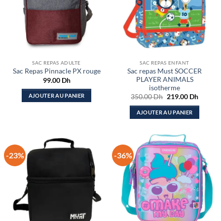
SAC REPAS ADULTE
SAC REPAS ENFANT
Sac repas Must SOCCER
Sac Repas Pinnacle PX rouge
PLAYER ANIMALS
99.00
Dh
isotherme
Le
Le
AJOUTER AU PANIER
350.00
Dh
219.00
Dh
prix
prix
initial
actuel
AJOUTER AU PANIER
était :
est :
350.00 Dh.
219.00
-23%
-36%