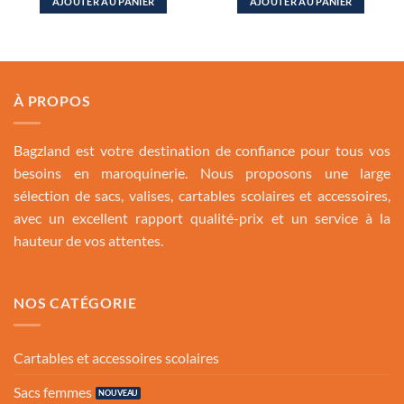
AJOUTER AU PANIER
AJOUTER AU PANIER
était :
est :
était :
est :
270.00 Dh.
219.00 Dh.
350.00 Dh.
219.00
À PROPOS
Bagzland est votre destination de confiance pour tous vos
besoins en maroquinerie. Nous proposons une large
sélection de sacs, valises, cartables scolaires et accessoires,
avec un excellent rapport qualité-prix et un service à la
hauteur de vos attentes.
NOS CATÉGORIE
Cartables et accessoires scolaires
Sacs femmes