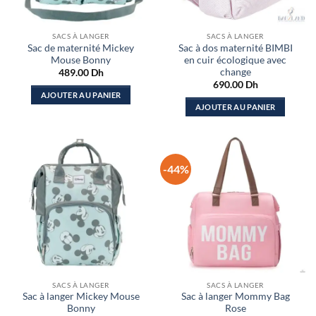
SACS À LANGER
SACS À LANGER
Sac de maternité Mickey
Sac à dos maternité BIMBI
Mouse Bonny
en cuir écologique avec
change
489.00
Dh
690.00
Dh
AJOUTER AU PANIER
AJOUTER AU PANIER
-44%
SACS À LANGER
SACS À LANGER
Sac à langer Mickey Mouse
Sac à langer Mommy Bag
Bonny
Rose