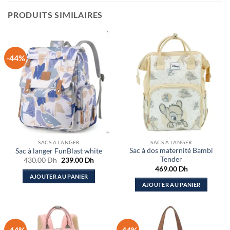
PRODUITS SIMILAIRES
-44%
SACS À LANGER
SACS À LANGER
Sac à dos maternité Bambi
Sac à langer FunBlast white
Tender
Le
Le
430.00
Dh
239.00
Dh
prix
prix
469.00
Dh
initial
actuel
AJOUTER AU PANIER
était :
est :
AJOUTER AU PANIER
430.00 Dh.
239.00 Dh.
-44%
-44%