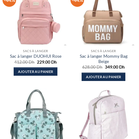
SACS À LANGER
SACS À LANGER
Sac à langer Mommy Bag
Sac à langer DUOHUI Rose
Beige
Le
Le
412.00
Dh
229.00
Dh
prix
prix
Le
Le
628.00
Dh
349.00
Dh
initial
actuel
prix
prix
AJOUTER AU PANIER
était :
est :
initial
actuel
AJOUTER AU PANIER
412.00 Dh.
229.00 Dh.
était :
est :
628.00 Dh.
349.00