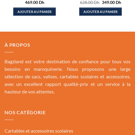
Le
Le
469.00
Dh
628.00
Dh
349.00
Dh
prix
prix
initial
actuel
AJOUTER AU PANIER
AJOUTER AU PANIER
était :
est :
628.00 Dh.
349.00
À PROPOS
Bagzland est votre destination de confiance pour tous vos
besoins en maroquinerie. Nous proposons une large
sélection de sacs, valises, cartables scolaires et accessoires,
avec un excellent rapport qualité-prix et un service à la
hauteur de vos attentes.
NOS CATÉGORIE
Cartables et accessoires scolaires