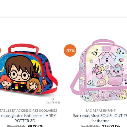
-37%
TABLES ET ACCESSOIRES SCOLAIRES
SAC REPAS ENFANT
 repas gouter isotherme HARRY
Sac repas Must SQUISHCUTIE
POTTER 3D
isotherme
Le
Le
Le
Le
200.00
Dh
99.00
Dh
350.00
Dh
219.00
Dh