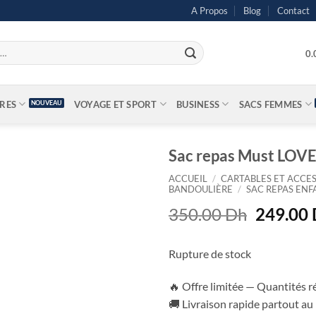
A Propos
Blog
Contact
0
IRES
VOYAGE ET SPORT
BUSINESS
SACS FEMMES
Sac repas Must LOV
ACCUEIL
/
CARTABLES ET ACCES
BANDOULIÈRE
/
SAC REPAS ENF
Le
350.00
Dh
249.00
prix
initial
Rupture de stock
était :
350.00 
🔥 Offre limitée — Quantités r
🚚 Livraison rapide partout a