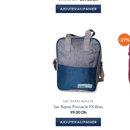
prix
prix
initial
actuel
AJOUTER AU PANIER
était :
est :
250.00 Dh.
159.00 Dh.
-27%
SAC REPAS ADULTE
Sac Repas Pinnacle PX Bleu
99.00
Dh
AJOUTER AU PANIER