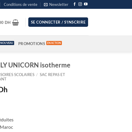
Conditions de vente
Newsletter
SE CONNECTER / S’INSCRIRE
.00
DH
PROMOTIONS
ELY UNICORN isotherme
SOIRES SCOLAIRES
/
SAC REPAS ET
ANT
Le
Dh
prix
actuel
est :
Dh.
249.00 Dh.
éduites
u Maroc