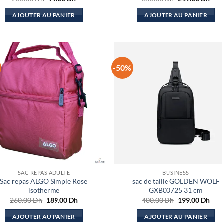
prix
prix
prix
prix
initial
actuel
initial
actu
AJOUTER AU PANIER
AJOUTER AU PANIER
était :
est :
était :
est :
200.00 Dh.
99.00 Dh.
350.00 Dh.
219
-50%
SAC REPAS ADULTE
BUSINESS
Sac repas ALGO Simple Rose
sac de taille GOLDEN WOLF
isotherme
GXB00725 31 cm
Le
Le
Le
Le
260.00
Dh
189.00
Dh
400.00
Dh
199.00
Dh
prix
prix
prix
prix
initial
actuel
initial
actu
AJOUTER AU PANIER
AJOUTER AU PANIER
était :
est :
était :
est :