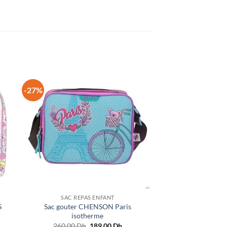
-27%
SAC REPAS ENFANT
S
Sac gouter CHENSON Paris
isotherme
Le
Le
260.00
Dh
189.00
Dh