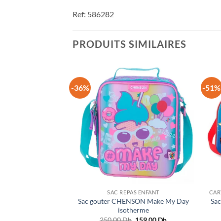
Ref: 586282
PRODUITS SIMILAIRES
-36%
-51%
SAC REPAS ENFANT
CAR
Sac gouter CHENSON Make My Day
Sac
isotherme
Le
Le
250.00
Dh
159.00
Dh