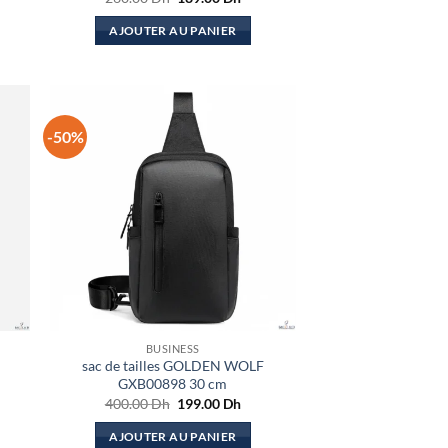
prix
prix
el
initial
actuel
AJOUTER AU PANIER
était :
est :
.00 Dh.
260.00 Dh.
189.00 Dh.
-50%
BUSINESS
sac de tailles GOLDEN WOLF
GXB00898 30 cm
Le
Le
400.00
Dh
199.00
Dh
prix
prix
el
initial
actuel
AJOUTER AU PANIER
était :
est :