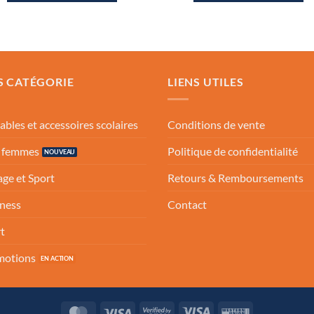
260.00 Dh.
189.00 Dh.
400.00 Dh.
199
S CATÉGORIE
LIENS UTILES
ables et accessoires scolaires
Conditions de vente
s femmes
Politique de confidentialité
ge et Sport
Retours & Remboursements
ness
Contact
t
motions
MasterCard
Visa
Visa
Visa
Western