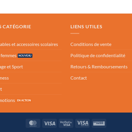
S CATÉGORIE
LIENS UTILES
ables et accessoires scolaires
Conditions de vente
s femmes
Politique de confidentialité
ge et Sport
Retours & Remboursements
ness
Contact
t
motions
MasterCard
Visa
Visa
Visa
Western
2
Electron
Union