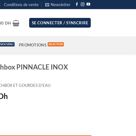
Conditions de vente
Newsletter
SE CONNECTER / S’INSCRIRE
.00
DH
PROMOTIONS
unchbox PINNACLE INOX
CHBOX ET GOURDES D’EAU
Le
Dh
prix
actuel
est :
Dh.
189.00 Dh.
lunchbox PINNACLE INOX DINOSAURS