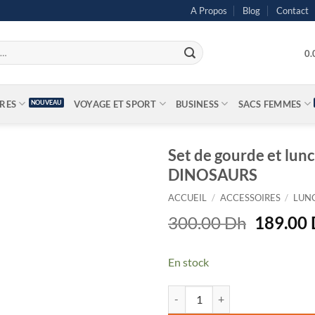
A Propos
Blog
Contact
0
IRES
VOYAGE ET SPORT
BUSINESS
SACS FEMMES
Set de gourde et l
DINOSAURS
ACCUEIL
/
ACCESSOIRES
/
LUN
Le
300.00
Dh
189.00
prix
initial
En stock
était :
300.00 
quantité de Set de gourde et 