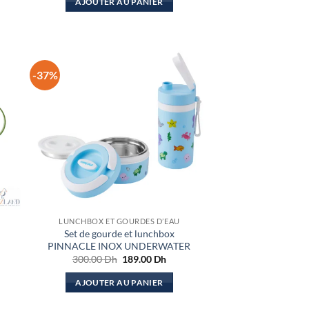
AJOUTER AU PANIER
-37%
LUNCHBOX ET GOURDES D’EAU
Set de gourde et lunchbox
PINNACLE INOX UNDERWATER
Le
Le
300.00
Dh
189.00
Dh
prix
prix
initial
actuel
AJOUTER AU PANIER
était :
est :
300.00 Dh.
189.00 Dh.