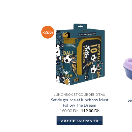
-26%
LUNCHBOX ET GOURDES D’EAU
Set de gourde et lunchbox Must
Se
Follow The Dream
Le
Le
160.00
Dh
119.00
Dh
prix
prix
initial
actuel
AJOUTER AU PANIER
était :
est :
160.00 Dh.
119.00 Dh.