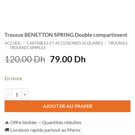
Trousse BENETTON SPRING Double compartiment
ACCUEIL
/
CARTABLES ET ACCESSOIRES SCOLAIRES
/
TROUSSES
/
TROUSSES SIMPLES
Le
Le
120.00
Dh
79.00
Dh
prix
prix
initial
actuel
En stock
était :
est :
120.00 Dh.
79.00 Dh.
quantité de Trousse BENETTON SPRING Double compartiment
AJOUTER AU PANIER
🔥 Offre limitée — Quantités réduites
🚚 Livraison rapide partout au Maroc