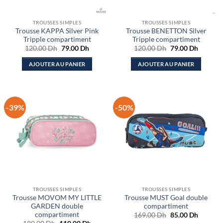
TROUSSES SIMPLES
TROUSSES SIMPLES
Trousse KAPPA Silver Pink
Trousse BENETTON Silver
Tripple compartiment
Tripple compartiment
Le
Le
Le
Le
120.00
Dh
79.00
Dh
120.00
Dh
79.00
Dh
prix
prix
prix
prix
initial
actuel
initial
actuel
AJOUTER AU PANIER
AJOUTER AU PANIER
était :
est :
était :
est :
120.00 Dh.
79.00 Dh.
120.00 Dh.
79.00 D
-39%
-50%
TROUSSES SIMPLES
TROUSSES SIMPLES
Trousse MOVOM MY LITTLE
Trousse MUST Goal double
GARDEN double
compartiment
compartiment
Le
Le
169.00
Dh
85.00
Dh
prix
prix