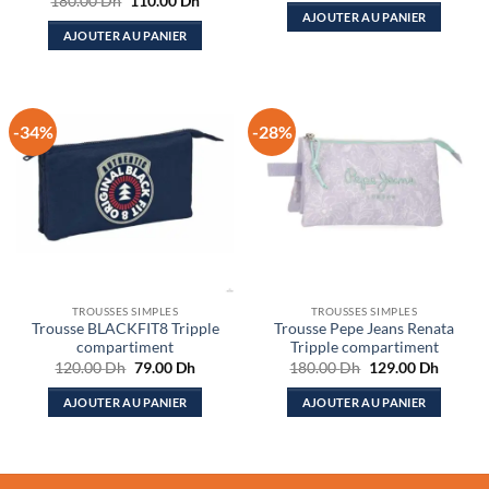
Le
Le
180.00
Dh
110.00
Dh
initial
actuel
prix
prix
AJOUTER AU PANIER
était :
est :
initial
actuel
AJOUTER AU PANIER
169.00 Dh.
85.00 D
était :
est :
180.00 Dh.
110.00 Dh.
-34%
-28%
TROUSSES SIMPLES
TROUSSES SIMPLES
Trousse BLACKFIT8 Tripple
Trousse Pepe Jeans Renata
compartiment
Tripple compartiment
Le
Le
Le
Le
120.00
Dh
79.00
Dh
180.00
Dh
129.00
Dh
prix
prix
prix
prix
initial
actuel
initial
actuel
AJOUTER AU PANIER
AJOUTER AU PANIER
était :
est :
était :
est :
120.00 Dh.
79.00 Dh.
180.00 Dh.
129.00