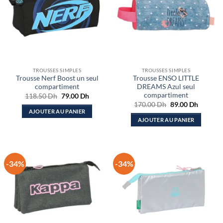
TROUSSES SIMPLES
TROUSSES SIMPLES
Trousse Nerf Boost un seul
Trousse ENSO LITTLE
compartiment
DREAMS Azul seul
compartiment
Le
Le
118.50
Dh
79.00
Dh
prix
prix
Le
Le
170.00
Dh
89.00
Dh
initial
actuel
prix
prix
AJOUTER AU PANIER
était :
est :
initial
actuel
AJOUTER AU PANIER
118.50 Dh.
79.00 Dh.
était :
est :
170.00 Dh.
89.00 D
-34%
-34%