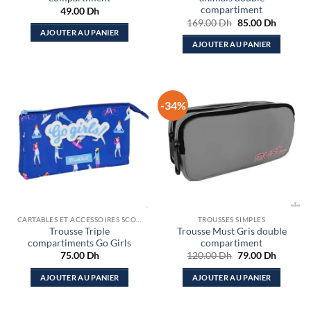
compartiment
49.00
Dh
Le
Le
169.00
Dh
85.00
Dh
prix
prix
AJOUTER AU PANIER
initial
actuel
AJOUTER AU PANIER
était :
est :
169.00 Dh.
85.00 D
-34%
CARTABLES ET ACCESSOIRES SCOLAIRES
TROUSSES SIMPLES
Trousse Triple
Trousse Must Gris double
compartiments Go Girls
compartiment
Le
Le
75.00
Dh
120.00
Dh
79.00
Dh
prix
prix
initial
actuel
AJOUTER AU PANIER
AJOUTER AU PANIER
était :
est :
120.00 Dh.
79.00 D