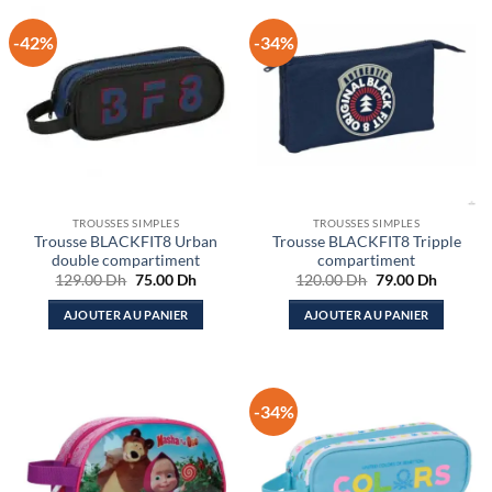
-42%
-34%
TROUSSES SIMPLES
TROUSSES SIMPLES
Trousse BLACKFIT8 Urban
Trousse BLACKFIT8 Tripple
double compartiment
compartiment
Le
Le
Le
Le
129.00
Dh
75.00
Dh
120.00
Dh
79.00
Dh
prix
prix
prix
prix
initial
actuel
initial
actuel
AJOUTER AU PANIER
AJOUTER AU PANIER
était :
est :
était :
est :
129.00 Dh.
75.00 Dh.
120.00 Dh.
79.00 D
-34%