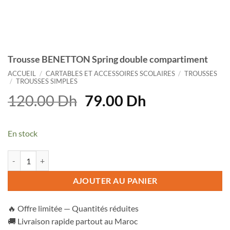
Trousse BENETTON Spring double compartiment
ACCUEIL
/
CARTABLES ET ACCESSOIRES SCOLAIRES
/
TROUSSES
/
TROUSSES SIMPLES
Le
Le
120.00
Dh
79.00
Dh
prix
prix
initial
actuel
En stock
était :
est :
120.00 Dh.
79.00 Dh.
quantité de Trousse BENETTON Spring double compartiment
AJOUTER AU PANIER
🔥 Offre limitée — Quantités réduites
🚚 Livraison rapide partout au Maroc