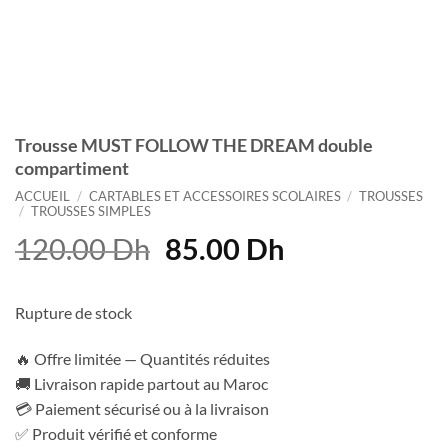
Trousse MUST FOLLOW THE DREAM double
compartiment
ACCUEIL
/
CARTABLES ET ACCESSOIRES SCOLAIRES
/
TROUSSES
/
TROUSSES SIMPLES
Le
Le
120.00
Dh
85.00
Dh
prix
prix
initial
actuel
Rupture de stock
était :
est :
120.00 Dh.
85.00 Dh.
🔥 Offre limitée — Quantités réduites
🚚 Livraison rapide partout au Maroc
💳 Paiement sécurisé ou à la livraison
✅ Produit vérifié et conforme