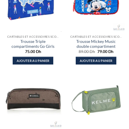
CARTABLES ET ACCESSOIRES SCOLAIRES
CARTABLES ET ACCESSOIRES SCOLAIRES
Trousse Triple
Trousse Mickey Music
compartiments Go Girls
double compartiment
Le
Le
75.00
Dh
89.00
Dh
79.00
Dh
prix
prix
initial
actuel
AJOUTER AU PANIER
AJOUTER AU PANIER
était :
est :
89.00 Dh.
79.00 Dh