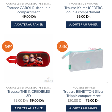
CARTABLES ET ACCESSOIRES SCOLAIRES
TROUSSES DE VOYAGE
Trousse GABOL Risk double
Trousse Kelme ICEBERG
compartiment
double compartiment
49.00
Dh
99.00
Dh
AJOUTER AU PANIER
AJOUTER AU PANIER
-34%
-34%
CARTABLES ET ACCESSOIRES SCOLAIRES
TROUSSES SIMPLES
Trousse THE INCREDIBLES
Trousse BENETTON Silver
3D
Tripple compartiment
Le
Le
Le
Le
89.00
Dh
59.00
Dh
120.00
Dh
79.00
Dh
prix
prix
prix
prix
initial
actuel
initial
actuel
AJOUTER AU PANIER
AJOUTER AU PANIER
était :
est :
était :
est :