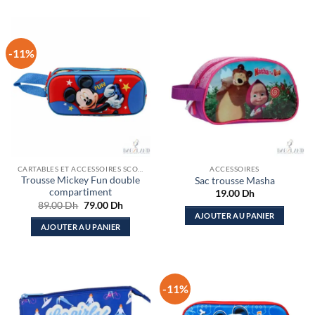
-11%
CARTABLES ET ACCESSOIRES SCOLAIRES
ACCESSOIRES
Trousse Mickey Fun double
Sac trousse Masha
compartiment
19.00
Dh
Le
Le
89.00
Dh
79.00
Dh
prix
prix
AJOUTER AU PANIER
initial
actuel
AJOUTER AU PANIER
était :
est :
89.00 Dh.
79.00 Dh.
-11%