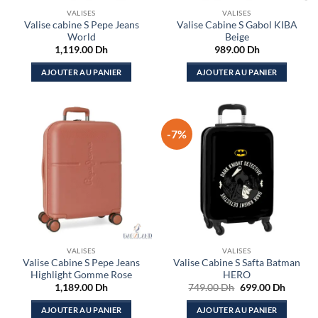
VALISES
VALISES
Valise cabine S Pepe Jeans
Valise Cabine S Gabol KIBA
World
Beige
1,119.00
Dh
989.00
Dh
AJOUTER AU PANIER
AJOUTER AU PANIER
-7%
VALISES
VALISES
Valise Cabine S Pepe Jeans
Valise Cabine S Safta Batman
Highlight Gomme Rose
HERO
Le
Le
1,189.00
Dh
749.00
Dh
699.00
Dh
prix
prix
initial
actuel
AJOUTER AU PANIER
AJOUTER AU PANIER
était :
est :