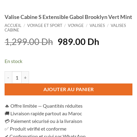
Valise Cabine S Extensible Gabol Brooklyn Vert Mint
ACCUEIL
/
VOYAGE ET SPORT
/
VOYAGE
/
VALISES
/
VALISES
CABINE
Le
Le
1,299.00
Dh
989.00
Dh
prix
prix
initial
actuel
En stock
était :
est :
1,299.00 Dh.
989.00 D
quantité de Valise Cabine S Extensible Gabol Brooklyn Vert Mint
AJOUTER AU PANIER
🔥 Offre limitée — Quantités réduites
🚚 Livraison rapide partout au Maroc
💳 Paiement sécurisé ou à la livraison
✅ Produit vérifié et conforme
✔ Confirmation et suivi par WhatsApp