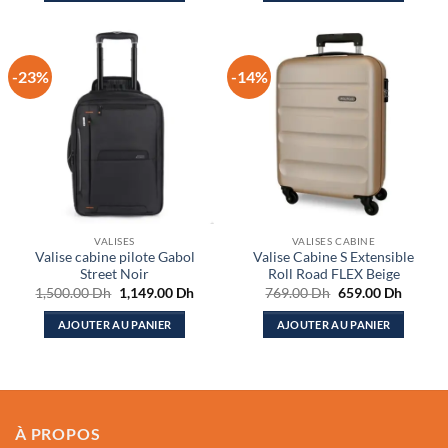
749.00 Dh.
699.00
-23%
-14%
VALISES
VALISES CABINE
Valise cabine pilote Gabol
Valise Cabine S Extensible
Street Noir
Roll Road FLEX Beige
Le
Le
Le
Le
1,500.00
Dh
1,149.00
Dh
769.00
Dh
659.00
Dh
prix
prix
prix
prix
initial
actuel
initial
actuel
AJOUTER AU PANIER
AJOUTER AU PANIER
était :
est :
était :
est :
1,500.00 Dh.
1,149.00 Dh.
769.00 Dh.
659.00
À PROPOS