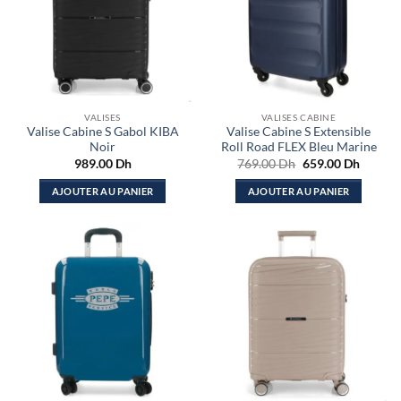
VALISES
VALISES CABINE
Valise Cabine S Gabol KIBA
Valise Cabine S Extensible
Noir
Roll Road FLEX Bleu Marine
Le
Le
989.00
Dh
769.00
Dh
659.00
Dh
prix
prix
initial
actuel
AJOUTER AU PANIER
AJOUTER AU PANIER
était :
est :
769.00 Dh.
659.00