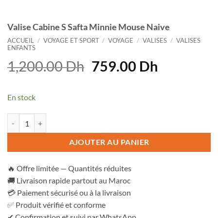
Valise Cabine S Safta Minnie Mouse Naive
ACCUEIL
/
VOYAGE ET SPORT
/
VOYAGE
/
VALISES
/
VALISES
ENFANTS
Le
Le
1,200.00
Dh
759.00
Dh
prix
prix
initial
actuel
En stock
était :
est :
1,200.00 Dh.
759.00 D
quantité de Valise Cabine S Safta Minnie Mouse Naive
AJOUTER AU PANIER
🔥 Offre limitée — Quantités réduites
🚚 Livraison rapide partout au Maroc
💳 Paiement sécurisé ou à la livraison
✅ Produit vérifié et conforme
✔ Confirmation et suivi par WhatsApp