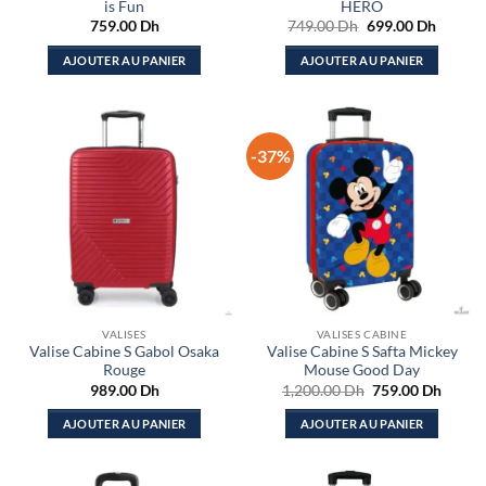
is Fun
HERO
Le
Le
759.00
Dh
749.00
Dh
699.00
Dh
prix
prix
initial
actuel
AJOUTER AU PANIER
AJOUTER AU PANIER
était :
est :
749.00 Dh.
699.00
-37%
VALISES
VALISES CABINE
Valise Cabine S Gabol Osaka
Valise Cabine S Safta Mickey
Rouge
Mouse Good Day
Le
Le
989.00
Dh
1,200.00
Dh
759.00
Dh
prix
prix
initial
actuel
AJOUTER AU PANIER
AJOUTER AU PANIER
était :
est :
1,200.00 Dh.
759.00