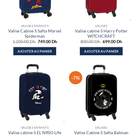
VALISES ENFANTS
VALISES
Valise Cabine S Safta Marvel
Valise cabine S Harry Potter
Spiderman
WITCHCRAFT
Le
Le
Le
Le
1,200.00
Dh
749.00
Dh
800.00
Dh
699.00
Dh
prix
prix
prix
prix
initial
actuel
initial
actuel
AJOUTER AU PANIER
AJOUTER AU PANIER
était :
est :
était :
est :
1,200.00 Dh.
749.00 Dh.
800.00 Dh.
699.00
-7%
VALISES ENFANTS
VALISES
Valise cabine S EL NIÑO Life
Valise Cabine S Safta Batman