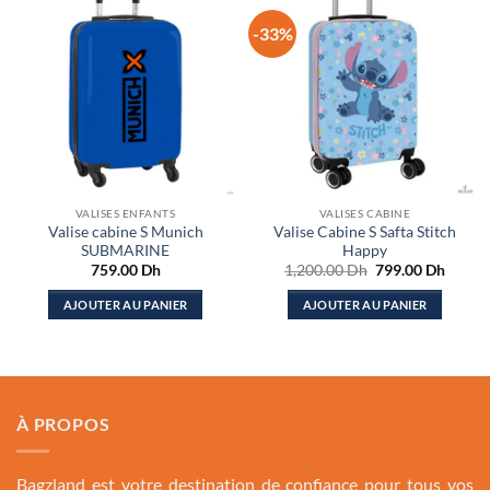
-33%
VALISES ENFANTS
VALISES CABINE
Valise cabine S Munich
Valise Cabine S Safta Stitch
SUBMARINE
Happy
Le
Le
759.00
Dh
1,200.00
Dh
799.00
Dh
prix
prix
initial
actuel
AJOUTER AU PANIER
AJOUTER AU PANIER
était :
est :
1,200.00 Dh.
799.00
À PROPOS
Bagzland est votre destination de confiance pour tous vos