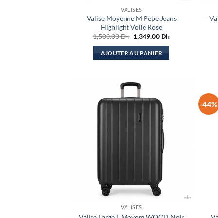
VALISES
Valise Moyenne M Pepe Jeans
Va
Highlight Voile Rose
Le
Le
1,500.00
Dh
1,349.00
Dh
prix
prix
initial
actuel
AJOUTER AU PANIER
était :
est :
1,500.00 Dh.
1,349.00 Dh.
-44%
VALISES
Valise Large L Movom WOOD Noir
Va