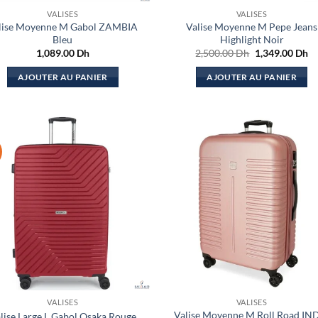
VALISES
VALISES
lise Moyenne M Gabol ZAMBIA
Valise Moyenne M Pepe Jeans
Bleu
Highlight Noir
Le
Le
1,089.00
Dh
2,500.00
Dh
1,349.00
Dh
prix
pr
initial
ac
AJOUTER AU PANIER
AJOUTER AU PANIER
était :
est
2,500.00 Dh.
1,
VALISES
VALISES
Valise Moyenne M Roll Road IN
lise Large L Gabol Osaka Rouge