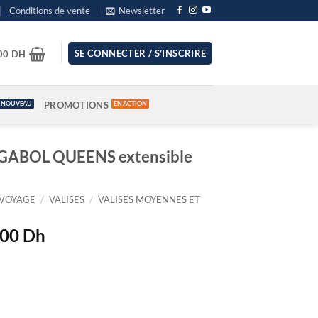
Conditions de vente
Newsletter
SE CONNECTER / S’INSCRIRE
.00
DH
PROMOTIONS
GABOL QUEENS extensible
VOYAGE
/
VALISES
/
VALISES MOYENNES ET
Le
.00
Dh
prix
actuel
est :
00 Dh.
1,289.00 Dh.
GABOL QUEENS extensible Noir