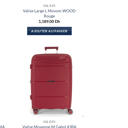
VALISES
Valise Large L Movom WOOD
Rouge
1,189.00
Dh
ix
tuel
AJOUTER AU PANIER
 :
349.00 Dh.
VALISES
DIA
Valise Moyenne M Gabol KIBA