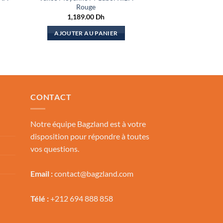
Rouge
1,189.00
Dh
AJOUTER AU PANIER
CONTACT
Notre équipe Bagzland est à votre
disposition pour répondre à toutes
vos questions.
Email :
contact@bagzland.com
Télé :
+212 694 888 858