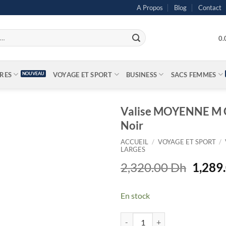
A Propos
Blog
Contact
0
IRES
VOYAGE ET SPORT
BUSINESS
SACS FEMMES
Valise MOYENNE M 
Noir
ACCUEIL
/
VOYAGE ET SPORT
/
LARGES
Le
2,320.00
Dh
1,289
prix
initial
En stock
était :
2,320.
quantité de Valise MOYENNE M 