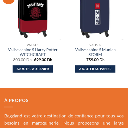
VALISES
VALISES
Valise cabine S Harry Potter
Valise cabine S Munich
WITCHCRAFT
STORM
Le
Le
800.00
Dh
699.00
Dh
759.00
Dh
prix
prix
initial
actuel
AJOUTER AU PANIER
AJOUTER AU PANIER
était :
est :
800.00 Dh.
699.00 Dh.
À PROPOS
Bagzland est votre destination de confiance pour tous vos
besoins en maroquinerie. Nous proposons une large