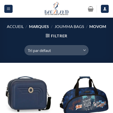
Passer
au
contenu
ACCUEIL
/
MARQUES
/
JOUMMA BAGS
/
MOVOM
FILTRER