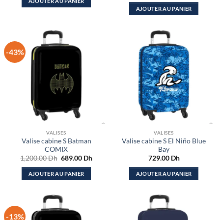
AJOUTER AU PANIER
AJOUTER AU PANIER
-43%
VALISES
VALISES
Valise cabine S Batman
Valise cabine S El Niño Blue
COMIX
Bay
Le
Le
1,200.00
Dh
689.00
Dh
729.00
Dh
prix
prix
initial
actuel
AJOUTER AU PANIER
AJOUTER AU PANIER
était :
est :
1,200.00 Dh.
689.00 Dh.
-13%