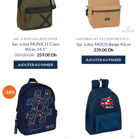
SAC À DOS COLLÈGE/LYCÉE
CARTABLES ET ACCESSOIRES SCOLAIRES
Sac a dos MUNICH Class
Sac à dos MOOS Beige 42cm
40cm 14,1″
239.00
Dh
Le
Le
359.00
Dh
259.00
Dh
prix
prix
AJOUTER AU PANIER
initial
actuel
AJOUTER AU PANIER
était :
est :
359.00 Dh.
259.00 Dh.
-34%