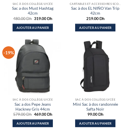
SAC À DOS COLLÈGE/LYCÉE
CARTABLES ET ACCESSOIRES SCOLAIRES
Sac a dos Must Hashtag
Sac à dos EL NIÑO Van Trip
42cm
42cm
Le
Le
480.00
Dh
319.00
Dh
219.00
Dh
prix
prix
initial
actuel
AJOUTER AU PANIER
AJOUTER AU PANIER
était :
est :
480.00 Dh.
319.00 Dh.
-19%
SAC À DOS COLLÈGE/LYCÉE
SAC À DOS COLLÈGE/LYCÉE
Sac a dos Pepe Jeans
Mini Sac à dos randonnée
Hackney Gris 44cm
Safta Noir
Le
Le
579.00
Dh
469.00
Dh
99.00
Dh
prix
prix
initial
actuel
AJOUTER AU PANIER
AJOUTER AU PANIER
était :
est :