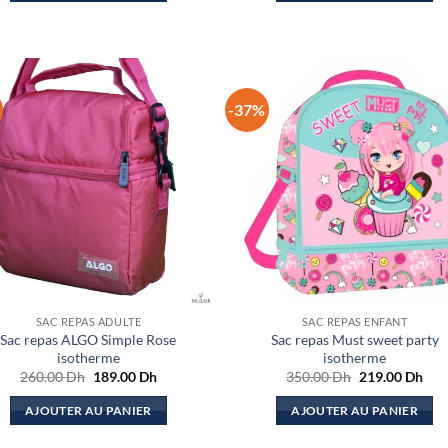
219.00 Dh.
99.0
-37%
SAC REPAS ADULTE
SAC REPAS ENFANT
Sac repas ALGO Simple Rose
Sac repas Must sweet party
isotherme
isotherme
Le
Le
Le
Le
260.00
Dh
189.00
Dh
350.00
Dh
219.00
Dh
prix
prix
prix
prix
initial
actuel
initial
actu
AJOUTER AU PANIER
AJOUTER AU PANIER
était :
est :
était :
est :
260.00 Dh.
189.00 Dh.
350.00 Dh.
219