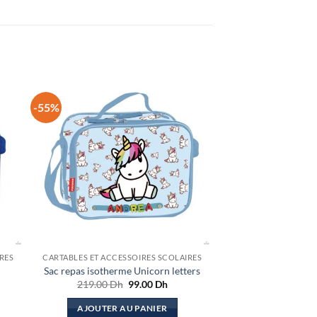
-55%
RES
CARTABLES ET ACCESSOIRES SCOLAIRES
Sac repas isotherme Unicorn letters
Le
Le
219.00
Dh
99.00
Dh
prix
prix
el
initial
actuel
AJOUTER AU PANIER
était :
est :