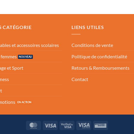
S CATÉGORIE
LIENS UTILES
ables et accessoires scolaires
Conditions de vente
s femmes
Politique de confidentialité
ge et Sport
Retours & Remboursements
ness
Contact
t
motions
MasterCard
Visa
Visa
Visa
Western
2
Electron
Union