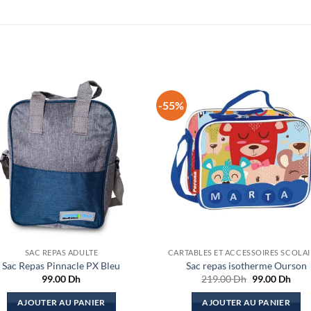
-55%
SAC REPAS ADULTE
CARTABLES ET ACCESSOIRES SCOLAI
Sac Repas Pinnacle PX Bleu
Sac repas isotherme Ourson
Le
Le
99.00
Dh
219.00
Dh
99.00
Dh
prix
prix
initial
actu
AJOUTER AU PANIER
AJOUTER AU PANIER
était :
est :