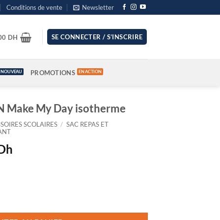
Conditions de vente
Newsletter
SE CONNECTER / S’INSCRIRE
.00
DH
PROMOTIONS
N Make My Day isotherme
SOIRES SCOLAIRES
/
SAC REPAS ET
ANT
Le
Dh
prix
actuel
est :
Dh.
159.00 Dh.
N Make My Day isotherme