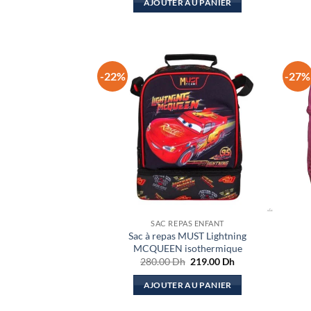
AJOUTER AU PANIER
était :
est :
270.00 Dh.
219.00 Dh.
-22%
-27%
SAC REPAS ENFANT
Sac à repas MUST Lightning
MCQUEEN isothermique
Le
Le
280.00
Dh
219.00
Dh
prix
prix
initial
actuel
AJOUTER AU PANIER
était :
est :
280.00 Dh.
219.00 Dh.