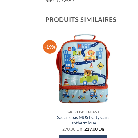
ref: CG32553
PRODUITS SIMILAIRES
-19%
SAC REPAS ENFANT
Sac à repas MUST City Cars
isothermique
Le
Le
270.00
Dh
219.00
Dh
prix
prix
initial
actuel