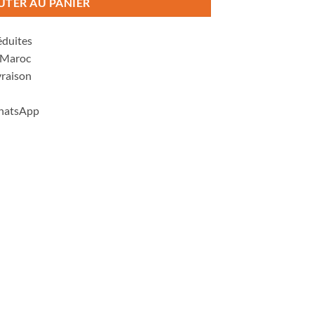
UTER AU PANIER
éduites
u Maroc
vraison
WhatsApp