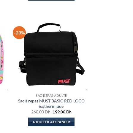
0 Dh.
219.00 Dh.
99.00 Dh.
-23%
SAC REPAS ADULTE
Sac à repas MUST BASIC RED LOGO
isothermique
Le
Le
260.00
Dh
199.00
Dh
prix
prix
el
initial
actuel
AJOUTER AU PANIER
était :
est :
.00 Dh.
260.00 Dh.
199.00 Dh.