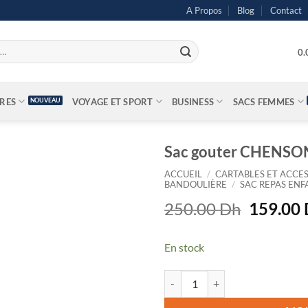
A Propos
Blog
Contact
0
IRES
VOYAGE ET SPORT
BUSINESS
SACS FEMMES
Sac gouter CHENSO
ACCUEIL
/
CARTABLES ET ACCES
BANDOULIÈRE
/
SAC REPAS ENF
Le
250.00
Dh
159.00
prix
initial
En stock
était :
250.00 
quantité de Sac gouter CHENSO