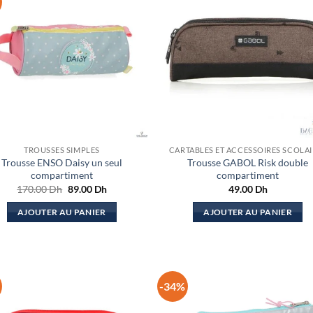
TROUSSES SIMPLES
CARTABLES ET ACCESSOIRES SCOLAI
Trousse ENSO Daisy un seul
Trousse GABOL Risk double
compartiment
compartiment
Le
Le
170.00
Dh
89.00
Dh
49.00
Dh
prix
prix
initial
actuel
AJOUTER AU PANIER
AJOUTER AU PANIER
était :
est :
170.00 Dh.
89.00 Dh.
-34%