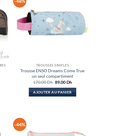
-48%
RES
TROUSSES SIMPLES
Trousse ENSO Dreams Come True
un seul compartiment
Le
Le
170.00
Dh
89.00
Dh
prix
prix
initial
actuel
AJOUTER AU PANIER
était :
est :
170.00 Dh.
89.00 Dh.
-44%