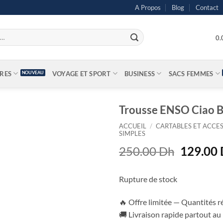
A Propos
Blog
Contact
0
IRES
VOYAGE ET SPORT
BUSINESS
SACS FEMMES
Trousse ENSO Ciao B
ACCUEIL
/
CARTABLES ET ACCES
SIMPLES
Le
250.00
Dh
129.00
prix
initial
Rupture de stock
était :
250.00 
🔥 Offre limitée — Quantités r
🚚 Livraison rapide partout a