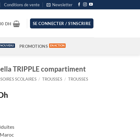
Conditions de vente
Newsletter
.00
SE CONNECTER / S’INSCRIRE
DH
PROMOTIONS
ella TRIPPLE compartiment
SOIRES SCOLAIRES
/
TROUSSES
/
TROUSSES
Le
Dh
prix
actuel
est :
Dh.
129.00 Dh.
éduites
u Maroc