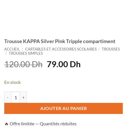
Trousse KAPPA Silver Pink Tripple compartiment
ACCUEIL
/
CARTABLES ET ACCESSOIRES SCOLAIRES
/
TROUSSES
/
TROUSSES SIMPLES
Le
Le
120.00
Dh
79.00
Dh
prix
prix
initial
actuel
En stock
était :
est :
120.00 Dh.
79.00 Dh.
quantité de Trousse KAPPA Silver Pink Tripple compartiment
AJOUTER AU PANIER
🔥 Offre limitée — Quantités réduites