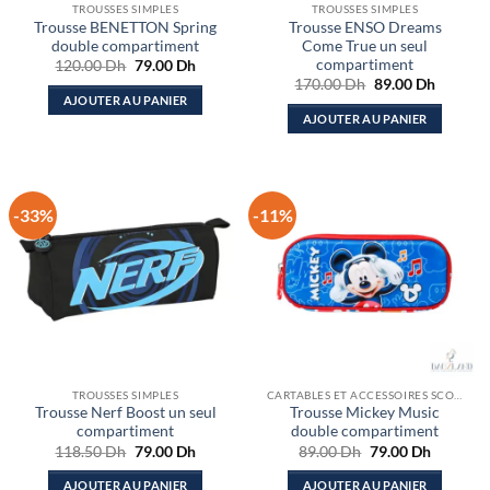
TROUSSES SIMPLES
TROUSSES SIMPLES
Trousse BENETTON Spring
Trousse ENSO Dreams
double compartiment
Come True un seul
compartiment
Le
Le
120.00
Dh
79.00
Dh
prix
prix
Le
Le
170.00
Dh
89.00
Dh
initial
actuel
prix
prix
AJOUTER AU PANIER
était :
est :
initial
actuel
AJOUTER AU PANIER
120.00 Dh.
79.00 Dh.
était :
est :
170.00 Dh.
89.00 D
-33%
-11%
TROUSSES SIMPLES
CARTABLES ET ACCESSOIRES SCOLAIRES
Trousse Nerf Boost un seul
Trousse Mickey Music
compartiment
double compartiment
Le
Le
Le
Le
118.50
Dh
79.00
Dh
89.00
Dh
79.00
Dh
prix
prix
prix
prix
initial
actuel
initial
actuel
AJOUTER AU PANIER
AJOUTER AU PANIER