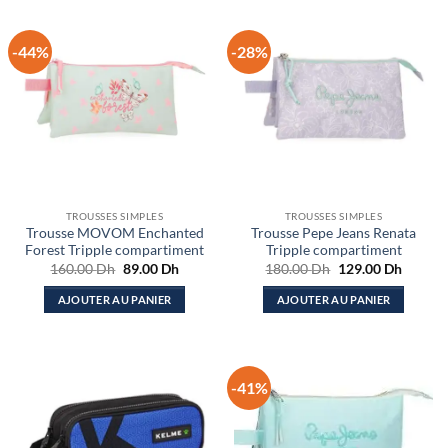
-44%
-28%
TROUSSES SIMPLES
TROUSSES SIMPLES
Trousse MOVOM Enchanted
Trousse Pepe Jeans Renata
Forest Tripple compartiment
Tripple compartiment
Le
Le
Le
Le
160.00
Dh
89.00
Dh
180.00
Dh
129.00
Dh
prix
prix
prix
prix
initial
actuel
initial
actuel
AJOUTER AU PANIER
AJOUTER AU PANIER
était :
est :
était :
est :
160.00 Dh.
89.00 Dh.
180.00 Dh.
129.00
-41%