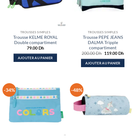
TROUSSES SIMPLES
TROUSSES SIMPLES
Trousse KELME ROYAL
Trousse PEPE JEANS
Double compartiment
DALMA Tripple
compartiment
79.00
Dh
Le
Le
200.00
Dh
119.00
Dh
prix
prix
AJOUTER AU PANIER
initial
actuel
AJOUTER AU PANIER
était :
est :
200.00 Dh.
119.00
-34%
-48%