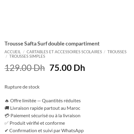
Trousse Safta Surf double compartiment
ACCUEIL
/
CARTABLES ET ACCESSOIRES SCOLAIRES
/
TROUSSES
/
TROUSSES SIMPLES
Le
Le
129.00
Dh
75.00
Dh
prix
prix
initial
actuel
Rupture de stock
était :
est :
129.00 Dh.
75.00 Dh.
🔥 Offre limitée — Quantités réduites
🚚 Livraison rapide partout au Maroc
💳 Paiement sécurisé ou à la livraison
✅ Produit vérifié et conforme
✔ Confirmation et suivi par WhatsApp