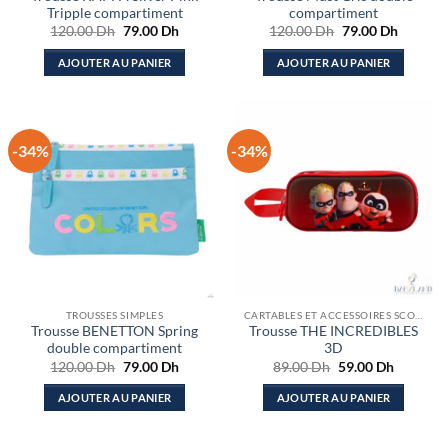
Tripple compartiment
compartiment
Le
Le
Le
Le
120.00
Dh
79.00
Dh
120.00
Dh
79.00
Dh
prix
prix
prix
prix
initial
actuel
initial
actuel
AJOUTER AU PANIER
AJOUTER AU PANIER
était :
est :
était :
est :
120.00 Dh.
79.00 Dh.
120.00 Dh.
79.00 D
-34%
-34%
TROUSSES SIMPLES
CARTABLES ET ACCESSOIRES SCOLAIRES
Trousse BENETTON Spring
Trousse THE INCREDIBLES
double compartiment
3D
Le
Le
Le
Le
120.00
Dh
79.00
Dh
89.00
Dh
59.00
Dh
prix
prix
prix
prix
initial
actuel
initial
actuel
AJOUTER AU PANIER
AJOUTER AU PANIER
était :
est :
était :
est :
120.00 Dh.
79.00 Dh.
89.00 Dh.
59.00 Dh