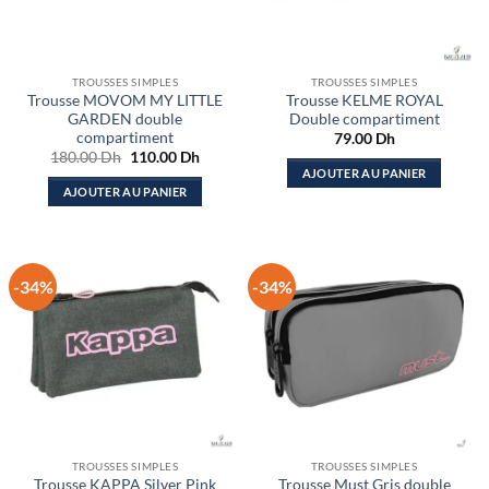
TROUSSES SIMPLES
TROUSSES SIMPLES
Trousse MOVOM MY LITTLE
Trousse KELME ROYAL
GARDEN double
Double compartiment
compartiment
79.00
Dh
Le
Le
180.00
Dh
110.00
Dh
prix
prix
AJOUTER AU PANIER
initial
actuel
AJOUTER AU PANIER
était :
est :
180.00 Dh.
110.00 Dh.
-34%
-34%
TROUSSES SIMPLES
TROUSSES SIMPLES
Trousse KAPPA Silver Pink
Trousse Must Gris double