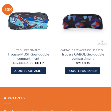
-50%
TROUSSES SIMPLES
CARTABLES ET ACCESSOIRES SCOLAIRES
Trousse MUST Goal double
Trousse GABOL Geo double
compartiment
compartiment
Le
Le
169.00
Dh
85.00
Dh
49.00
Dh
prix
prix
initial
actuel
AJOUTER AU PANIER
AJOUTER AU PANIER
était :
est :
169.00 Dh.
85.00 Dh.
À PROPOS